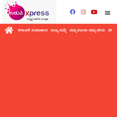
ಕರಾವಳಿ ಸಮಾಚಾರ
ರಾಜ್ಯ ಸುದ್ದಿ
ನಮ್ಮ ಊರು-ನಮ್ಮ ಬೇರು
ದೇಶ