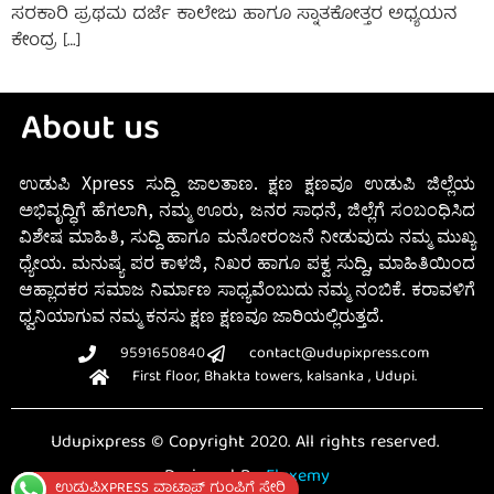
ಸರಕಾರಿ ಪ್ರಥಮ ದರ್ಜೆ ಕಾಲೇಜು ಹಾಗೂ ಸ್ನಾತಕೋತ್ತರ ಅಧ್ಯಯನ
ಕೇಂದ್ರ […]
About us
ಉಡುಪಿ Xpress ಸುದ್ದಿ ಜಾಲತಾಣ. ಕ್ಷಣ ಕ್ಷಣವೂ ಉಡುಪಿ ಜಿಲ್ಲೆಯ
ಅಭಿವೃದ್ಧಿಗೆ ಹೆಗಲಾಗಿ, ನಮ್ಮ ಊರು, ಜನರ ಸಾಧನೆ, ಜಿಲ್ಲೆಗೆ ಸಂಬಂಧಿಸಿದ
ವಿಶೇಷ ಮಾಹಿತಿ, ಸುದ್ದಿ ಹಾಗೂ ಮನೋರಂಜನೆ ನೀಡುವುದು ನಮ್ಮ ಮುಖ್ಯ
ಧ್ಯೇಯ. ಮನುಷ್ಯ ಪರ ಕಾಳಜಿ, ನಿಖರ ಹಾಗೂ ಪಕ್ವ ಸುದ್ದಿ, ಮಾಹಿತಿಯಿಂದ
ಆಹ್ಲಾದಕರ ಸಮಾಜ ನಿರ್ಮಾಣ ಸಾಧ್ಯವೆಂಬುದು ನಮ್ಮ ನಂಬಿಕೆ. ಕರಾವಳಿಗೆ
ಧ್ವನಿಯಾಗುವ ನಮ್ಮ ಕನಸು ಕ್ಷಣ ಕ್ಷಣವೂ ಜಾರಿಯಲ್ಲಿರುತ್ತದೆ.
9591650840
contact@udupixpress.com
First floor, Bhakta towers, kalsanka , Udupi.
Udupixpress © Copyright 2020. All rights reserved.
Designed By
Fluxemy
ಉಡುಪಿXPRESS ವಾಟ್ಸಾಪ್ ಗುಂಪಿಗೆ ಸೇರಿ