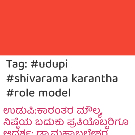
Tag:
#udupi
#shivarama karantha
#role model
ಉಡುಪಿ:ಕಾರಂತರ ಮೌಲ್ಯ,
ನಿಷ್ಠೆಯ ಬದುಕು ಪ್ರತಿಯೊಬ್ಬರಿಗೂ
ಆದರ್ಶ: ಡಾ.ಮಹಾಬಲೇಶ್ವರ