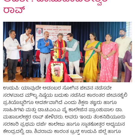
ರಾವ್
ಉಡುಪಿ: ಯಾವುದೇ ಅಡಂಬರ ಸೋಗಿನ ಜೀವನ ನಡೆಸದೇ
ಸರಳವಾದ ಮೌಲ್ಯ ನಿಷ್ಠೆಯ ಬದುಕು ನಡೆಸಿದ ಕಾರಂತರ ಜೀವನಶೈಲಿ
ಪ್ರತಿಯೊಬ್ಬರಿಗೂ ಆದರ್ಶವಾಗಿದೆ ಎಂದು ಶಿಕ್ಷಣ ತಜ್ಞರು ಹಾಗೂ
ಸಾಹಿತಿಗಳು ಮತ್ತು ಡಾ.ಟಿ.ಎಂ.ಎ ಪೈ ಕಾಲೇಜಿನ ಪ್ರಾಂಶುಪಾಲ ಡಾ.
ಮಹಾಬಲೇಶ್ವರ ರಾವ್ ಹೇಳಿದರು. ಅವರು ಇಂದು ತೆಂಕನಿಡಿಯೂರು
ಸರಕಾರಿ ಪ್ರಥಮ ದರ್ಜೆ ಕಾಲೇಜು ಹಾಗೂ ಸ್ನಾತಕೋತ್ತರ ಅಧ್ಯಯನ
ಕೇಂದ್ರದಲ್ಲಿ, ಡಾ. ಶಿವರಾಮ ಕಾರಂತ ಟ್ರಸ್ಟ್ ಉಡುಪಿ ಜಿಲ್ಲೆ ಹಾಗೂ