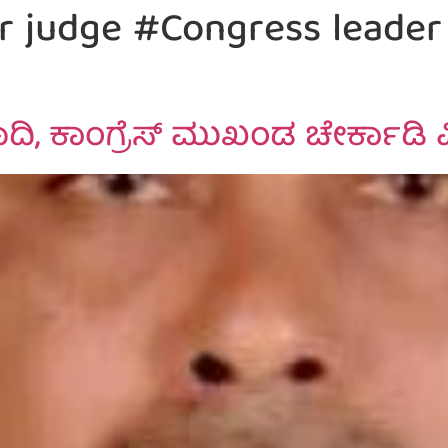
 judge #Congress leader 
, ಕಾಂಗ್ರೆಸ್ ಮುಖಂಡ ಚೇರ್ಕಾಡಿ ವಿ