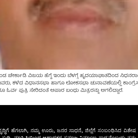
ಡ ಚೇರ್ಕಾಡಿ ವಿಜಯ ಹೆಗ್ಡೆ ಇಂದು ಬೆಳಗ್ಗೆ ಹೃದಯಾಘಾತದಿಂದ ನಿಧನರ
ಿಸಿದ್ದ ಇವರು, ಕಳೆದ ವಿಧಾನಸಭಾ ಹಾಗೂ ಲೋಕಸಭಾ ಚುನಾವಣೆಯಲ್ಲಿ ಕಾಂಗ್ರ
ಹಾಗೂ ಓರ್ವ ಪುತ್ರಿ ಸೇರಿದಂತೆ ಅಪಾರ ಬಂಧು ಮಿತ್ರರನ್ನು ಅಗಲಿದ್ದಾರೆ.
ೃದ್ಧಿಗೆ ಹೆಗಲಾಗಿ, ನಮ್ಮ ಊರು, ಜನರ ಸಾಧನೆ, ಜಿಲ್ಲೆಗೆ ಸಂಬಂಧಿಸಿದ ವಿಶ
 ಸುದ್ದಿ, ಮಾಹಿತಿಯಿಂದ ಆಹ್ಲಾದಕರ ಸಮಾಜ ನಿರ್ಮಾಣ ಸಾಧ್ಯವೆಂಬುದು ನಮ್ಮ ನ