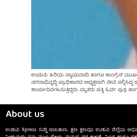
ಉಡುಪಿ: ಹಿರಿಯ ನ್ಯಾಯವಾದಿ ಹಾಗೂ ಕಾಂಗ್ರೆಸ್ ಮುಖಂ
ನಗರಾಭಿವೃದ್ಧಿ ಪ್ರಾಧಿಕಾರದ ಅಧ್ಯಕ್ಷರಾಗಿ ಸೇವೆ ಸಲ್ಲ
ಕಾರ್ಯನಿರ್ವಹಿಸುತ್ತಿದ್ದರು. ಮೃತರು ಪತ್ನಿ, ಓರ್ವ ಪುತ್ರ 
About us
ಉಡುಪಿ Xpress ಸುದ್ದಿ ಜಾಲತಾಣ. ಕ್ಷಣ ಕ್ಷಣವೂ ಉಡುಪಿ ಜಿಲ್ಲೆಯ ಅಭಿವ
ನೀಡುವುದು ನಮ್ಮ ಮುಖ್ಯ ಧ್ಯೇಯ. ಮನುಷ್ಯ ಪರ ಕಾಳಜಿ, ನಿಖರ ಹಾಗೂ ಪಕ್ವ