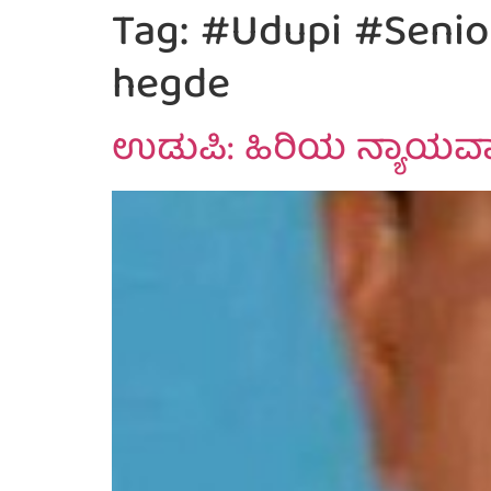
Tag:
#Udupi #Senior
hegde
ಉಡುಪಿ: ಹಿರಿಯ ನ್ಯಾಯವಾದಿ