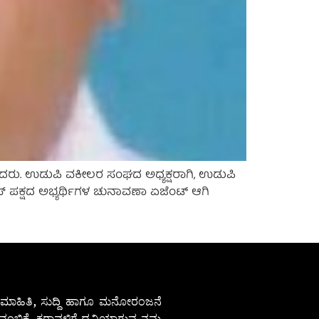
ಾದರು. ಉಡುಪಿ ವಕೀಲರ ಸಂಘದ ಅಧ್ಯಕ್ಷರಾಗಿ, ಉಡುಪಿ
ೆಸ್ ಪಕ್ಷದ ಅಭ್ಯರ್ಥಿಗಳ ಚುನಾವಣಾ ಏಜೆಂಟ್ ಆಗಿ
ೇಷ ಮಾಹಿತಿ, ಸುದ್ದಿ ಹಾಗೂ ಮನೋರಂಜನೆ
ಂಬಿಕೆ. ಕರಾವಳಿಗೆ ಧ್ವನಿಯಾಗುವ ನಮ್ಮ