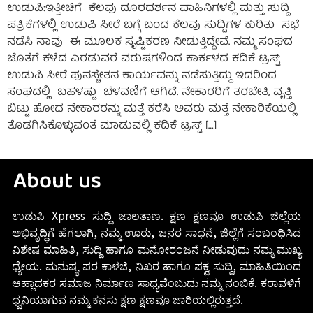
ಉಡುಪಿ:ಇತ್ತೀಚಿಗೆ ಕೆಲವು ದೂರದರ್ಶನ ವಾಹಿನಿಗಳಲ್ಲಿ ಮತ್ತು ಸುದ್ದಿ
ಪತ್ರಿಕೆಗಳಲ್ಲಿ ಉಡುಪಿ ಸೀರೆ ಬಗ್ಗೆ ಬಂದ ಕೆಲವು ಸುದ್ದಿಗಳ ಕುರಿತು ಸಭೆ
ನಡೆಸಿ ನಾವು ಈ ಮೂಲಕ ಸೃಷ್ಟಿಕರಣ ನೀಡುತ್ತಿದ್ದೇವೆ. ನಮ್ಮ ಸಂಘದ
ಜೊತೆಗೆ ಕಳೆದ ಎರಡುವರೆ ವರುಷಗಳಿಂದ ಕಾರ್ಕಳದ ಕದಿಕೆ ಟ್ರಸ್ಟ್
ಉಡುಪಿ ಸೀರೆ ಪುನಸ್ಚೇತನ ಕಾರ್ಯವನ್ನು ನಡೆಸುತ್ತಿದ್ದು ಇದರಿಂದ
ಸಂಘದಲ್ಲಿ ಬಹಳಷ್ಟು ಬೆಳವಣಿಗೆ ಆಗಿದೆ. ನೇಕಾರರಿಗೆ ತರಬೇತಿ, ವೃತ್ತಿ
ಬಿಟ್ಟು ಹೋದ ನೇಕಾರರನ್ನು ಮತ್ತೆ ಕರೆಸಿ ಅವರು ಮತ್ತೆ ನೇಕಾರಿಕೆಯಲ್ಲಿ
ತೊಡಗಿಸಿಕೊಳ್ಳುವಂತೆ ಮಾಡುವಲ್ಲಿ ಕದಿಕೆ ಟ್ರಸ್ಟ್ […]
About us
ಉಡುಪಿ Xpress ಸುದ್ದಿ ಜಾಲತಾಣ. ಕ್ಷಣ ಕ್ಷಣವೂ ಉಡುಪಿ ಜಿಲ್ಲೆಯ
ಅಭಿವೃದ್ಧಿಗೆ ಹೆಗಲಾಗಿ, ನಮ್ಮ ಊರು, ಜನರ ಸಾಧನೆ, ಜಿಲ್ಲೆಗೆ ಸಂಬಂಧಿಸಿದ
ವಿಶೇಷ ಮಾಹಿತಿ, ಸುದ್ದಿ ಹಾಗೂ ಮನೋರಂಜನೆ ನೀಡುವುದು ನಮ್ಮ ಮುಖ್ಯ
ಧ್ಯೇಯ. ಮನುಷ್ಯ ಪರ ಕಾಳಜಿ, ನಿಖರ ಹಾಗೂ ಪಕ್ವ ಸುದ್ದಿ, ಮಾಹಿತಿಯಿಂದ
ಆಹ್ಲಾದಕರ ಸಮಾಜ ನಿರ್ಮಾಣ ಸಾಧ್ಯವೆಂಬುದು ನಮ್ಮ ನಂಬಿಕೆ. ಕರಾವಳಿಗೆ
ಧ್ವನಿಯಾಗುವ ನಮ್ಮ ಕನಸು ಕ್ಷಣ ಕ್ಷಣವೂ ಜಾರಿಯಲ್ಲಿರುತ್ತದೆ.