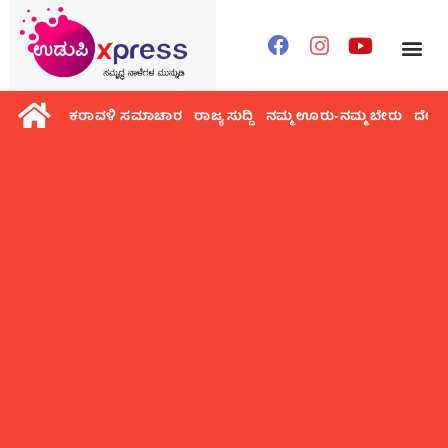
ಕರಾವಳಿ ಸಮಾಚಾರ
ರಾಜ್ಯ ಸುದ್ದಿ
ನಮ್ಮ ಊರು-ನಮ್ಮ ಬೇರು
ದೇಶ