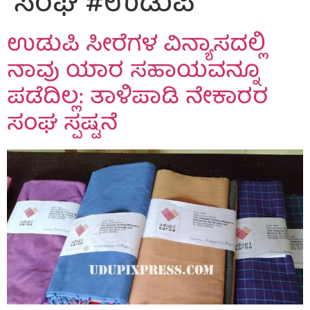
ಸಂಘ #ಉಡುಪಿ
ಉಡುಪಿ ಸೀರೆಗಳ ವಿನ್ಯಾಸದಲ್ಲಿ
ನಾವು ಯಾರ ಸಹಾಯವನ್ನೂ
ಪಡೆದಿಲ್ಲ: ತಾಳಿಪಾಡಿ ನೇಕಾರರ
ಸಂಘ ಸ್ಪಷ್ಟನೆ