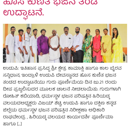
ಹೊಸ ಕುಣಿತ ಭಜನ ತಂಡ
ಉದ್ಘಾಟನೆ.
ಉಡುಪಿ: ಇತಿಹಾಸ ಪ್ರಸಿದ್ಧ ಶ್ರೀ ಕ್ಷೇತ್ರ ಕಾಮಾಕ್ಷಿ ಹಾಗೂ ಕಾಲ ಬೈರವ
ಸನ್ನಿಧಾನ‌, ಇಂದ್ರಾಳಿ ಉಡುಪಿ ದೇವಸ್ಥಾನದ ಹೊಸ ಕುಣಿತ ಭಜನ
ತಂಡದ ಉದ್ಘಾಟನೆಯು ಗುರು ಪೂರ್ಣಿಮೆಯ ದಿನ ಜು.21 ರಂದು
ದೀಪ ಪ್ರಜ್ವಲಿಸುದರ ಮೂಲಕ ಚಾಲನೆ ನೀಡಲಾಯಿತು. ಗುರುಗಳಾಗಿ
ರೋಹಿತ್ ಕಬಿಯಾಡಿ, ಧರ್ಮಸ್ಥಳ ಭಜನ ಪರಿಷತ್ತಿನ ಹಿರಿಯಡ್ಕ
ವಲಯದಅಧ್ಯಕ್ಷರು ವಿಜಯ್ ಶೆಟ್ಟಿ, ಉಡುಪಿ ಹಾಗೂ ದಕ್ಷಿಣ ಕನ್ನಡ
ಜಿಲ್ಲೆಯ ಧರ್ಮಸ್ಥಳ ಭಜನ ಪರಿಷತ್ತಿನ ನಿರೀಕ್ಷಣಾ ಅಧಿಕಾರಿ
ರಾಘವೇಂದ್ರ , ಹಿರಿಯಡ್ಕ ವಲಯದ ಕಾರ್ಯದರ್ಶಿ ಪೂರ್ಣಿಮಾ
ಹಾಗೂ […]