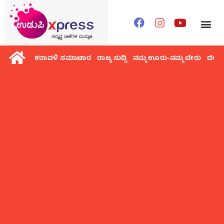
ಕರಾವಳಿ ಸಮಾಚಾರ
ರಾಜ್ಯ ಸುದ್ದಿ
ನಮ್ಮ ಊರು-ನಮ್ಮ ಬೇರು
ದೇಶ