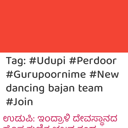
Tag:
#Udupi #Perdoor
#Gurupoornime #New
dancing bajan team
#Join
ಉಡುಪಿ: ಇಂದ್ರಾಳಿ ದೇವಸ್ಥಾನದ