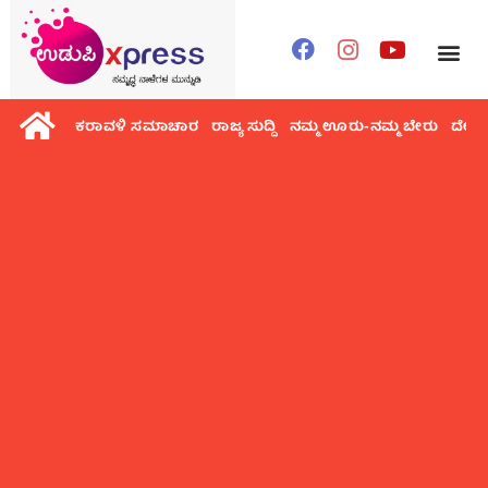
ಕರಾವಳಿ ಸಮಾಚಾರ
ರಾಜ್ಯ ಸುದ್ದಿ
ನಮ್ಮ ಊರು-ನಮ್ಮ ಬೇರು
ದೇಶ