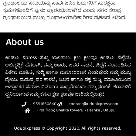
ಗ್ರಂಥಾಲಯ ಸೇವೆಯನ್ನು ಸಾರ್ವಜನಿಕ ಓದುಗರಿಗೆ ಸುರಕ್ಷತಾ
ಕ್ರಮಗಳೊಂದಿಗೆ ಪುನಃ ಪ್ರಾರಂಭಿಸಲಾಗಿದೆ ಎಂದು ನಗರ ಕೇಂದ್ರ
ಗ್ರಂಥಾಲಯದ ಮುಖ್ಯ ಗ್ರಂಥಾಲಯಾಧಿಕಾರಿಗಳ ಪ್ರಕಟಣೆ ತಿಳಿಸಿದೆ.
About us
ಉಡುಪಿ Xpress ಸುದ್ದಿ ಜಾಲತಾಣ. ಕ್ಷಣ ಕ್ಷಣವೂ ಉಡುಪಿ ಜಿಲ್ಲೆಯ
ಅಭಿವೃದ್ಧಿಗೆ ಹೆಗಲಾಗಿ, ನಮ್ಮ ಊರು, ಜನರ ಸಾಧನೆ, ಜಿಲ್ಲೆಗೆ ಸಂಬಂಧಿಸಿದ
ವಿಶೇಷ ಮಾಹಿತಿ, ಸುದ್ದಿ ಹಾಗೂ ಮನೋರಂಜನೆ ನೀಡುವುದು ನಮ್ಮ ಮುಖ್ಯ
ಧ್ಯೇಯ. ಮನುಷ್ಯ ಪರ ಕಾಳಜಿ, ನಿಖರ ಹಾಗೂ ಪಕ್ವ ಸುದ್ದಿ, ಮಾಹಿತಿಯಿಂದ
ಆಹ್ಲಾದಕರ ಸಮಾಜ ನಿರ್ಮಾಣ ಸಾಧ್ಯವೆಂಬುದು ನಮ್ಮ ನಂಬಿಕೆ. ಕರಾವಳಿಗೆ
ಧ್ವನಿಯಾಗುವ ನಮ್ಮ ಕನಸು ಕ್ಷಣ ಕ್ಷಣವೂ ಜಾರಿಯಲ್ಲಿರುತ್ತದೆ.
9591650840
contact@udupixpress.com
First floor, Bhakta towers, kalsanka , Udupi.
Udupixpress © Copyright 2020. All rights reserved.