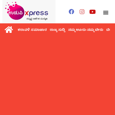
ಕರಾವಳಿ ಸಮಾಚಾರ
ರಾಜ್ಯ ಸುದ್ದಿ
ನಮ್ಮ ಊರು-ನಮ್ಮ ಬೇರು
ದೇಶ