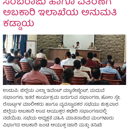
ಸರಬರಾಜು ಹಾಗೂ ವಿತರಣೆಗೆ
ಅಬಕಾರಿ ಇಲಾಖೆಯ ಅನುಮತಿ
ಕಡ್ಡಾಯ
ಉಡುಪಿ: ಜಿಲ್ಲೆಯ ಎಲ್ಲಾ ಇವೆಂಟ್ ಮ್ಯಾನೇಜ್ಮೆಂಟ್, ಮದುವೆ
ಸಭಾಂಗಣ, ಇತರೆ ಕಾರ್ಯಕ್ರಮ ಜರುಗುವ ಸಭಾಂಗಣ, ಹೋಂ ಸ್ಟೇ,
ರೆಸಾರ್ಟ್ಗಳ ಮಾಲೀಕರು ಹಾಗೂ ವ್ಯವಸ್ಥಾಪಕರ ಸಭೆಯು ಶುಕ್ರವಾರ
ಜಿಲ್ಲೆಯ ಅಬಕಾರಿ ಉಪ ಆಯುಕ್ತರ ಕಛೇರಿ ಸಭಾಂಗಣದಲ್ಲಿ
ನಡೆಯಿತು. ಸಭೆಯ ಅಧ್ಯಕ್ಷತೆ ವಹಿಸಿ ಮಾತನಾಡಿದ ಮಂಗಳೂರು
ವಿಭಾಗದ ಅಬಕಾರಿ ಜಂಟಿ ಆಯುಕ್ತ (ಜಾರಿ ಮತ್ತು ತನಿಖೆ)