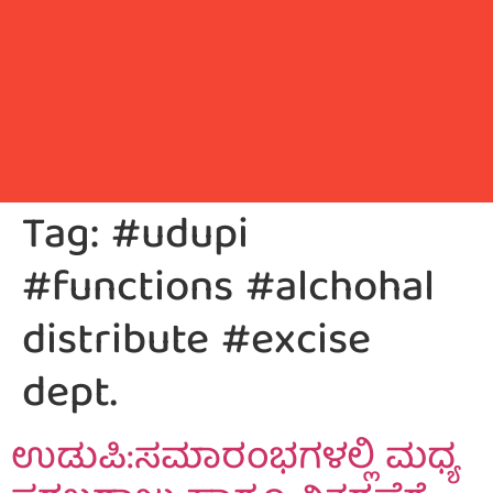
Tag:
#udupi
#functions #alchohal
distribute #excise
dept.
ಉಡುಪಿ:ಸಮಾರಂಭಗಳಲ್ಲಿ ಮಧ್ಯ