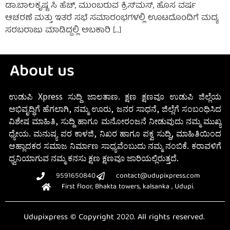
ಡಾ.ಬಾಲಕೃಷ್ಣ ಸಿ ಹೆಚ್, ಮುಂಬರುವ ಕ್ರಿಸ್‌ಮಸ್, ಹೊಸ ವರ್ಷ
ಆಚರಣೆ ಮತ್ತು ಇತರೆ ಸಭೆ ಸಮಾರಂಭಗಳಲ್ಲಿ ಊಟದೊಂದಿಗೆ ಮದ್ಯ
ಸರಬರಾಜು ಮಾಡಿದ್ದಲ್ಲಿ ಅಬಕಾರಿ […]
About us
ಉಡುಪಿ Xpress ಸುದ್ದಿ ಜಾಲತಾಣ. ಕ್ಷಣ ಕ್ಷಣವೂ ಉಡುಪಿ ಜಿಲ್ಲೆಯ
ಅಭಿವೃದ್ಧಿಗೆ ಹೆಗಲಾಗಿ, ನಮ್ಮ ಊರು, ಜನರ ಸಾಧನೆ, ಜಿಲ್ಲೆಗೆ ಸಂಬಂಧಿಸಿದ
ವಿಶೇಷ ಮಾಹಿತಿ, ಸುದ್ದಿ ಹಾಗೂ ಮನೋರಂಜನೆ ನೀಡುವುದು ನಮ್ಮ ಮುಖ್ಯ
ಧ್ಯೇಯ. ಮನುಷ್ಯ ಪರ ಕಾಳಜಿ, ನಿಖರ ಹಾಗೂ ಪಕ್ವ ಸುದ್ದಿ, ಮಾಹಿತಿಯಿಂದ
ಆಹ್ಲಾದಕರ ಸಮಾಜ ನಿರ್ಮಾಣ ಸಾಧ್ಯವೆಂಬುದು ನಮ್ಮ ನಂಬಿಕೆ. ಕರಾವಳಿಗೆ
ಧ್ವನಿಯಾಗುವ ನಮ್ಮ ಕನಸು ಕ್ಷಣ ಕ್ಷಣವೂ ಜಾರಿಯಲ್ಲಿರುತ್ತದೆ.
9591650840
contact@udupixpress.com
First floor, Bhakta towers, kalsanka , Udupi.
Udupixpress © Copyright 2020. All rights reserved.