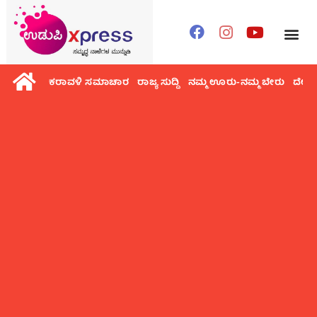
ಕರಾವಳಿ ಸಮಾಚಾರ
ರಾಜ್ಯ ಸುದ್ದಿ
ನಮ್ಮ ಊರು-ನಮ್ಮ ಬೇರು
ದೇಶ