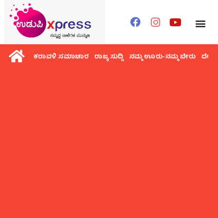
ಕರಾವಳಿ ಸಮಾಚಾರ
ರಾಜ್ಯ ಸುದ್ದಿ
ನಮ್ಮ ಊರು-ನಮ್ಮ ಬೇರು
ದೇಶ