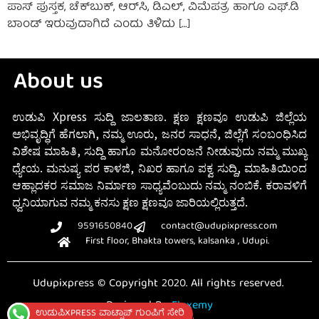
ಪಾಸ್ ಪುಸ್ತಕ, ಚೆಕ್‌ಬುಕ್, ಆರ್‌ಸಿ, ಡಿಎಲ್, ವಿಮೆಪತ್ರ ಹಾಗೂ ಎಫ್.ಡಿ
ಬಾಂಡ್ ಇರುವುದಾಗಿದೆ ಎಂದು ತಿಳಿದು […]
About us
ಉಡುಪಿ Xpress ಸುದ್ದಿ ಜಾಲತಾಣ. ಕ್ಷಣ ಕ್ಷಣವೂ ಉಡುಪಿ ಜಿಲ್ಲೆಯ
ಅಭಿವೃದ್ಧಿಗೆ ಹೆಗಲಾಗಿ, ನಮ್ಮ ಊರು, ಜನರ ಸಾಧನೆ, ಜಿಲ್ಲೆಗೆ ಸಂಬಂಧಿಸಿದ
ವಿಶೇಷ ಮಾಹಿತಿ, ಸುದ್ದಿ ಹಾಗೂ ಮನೋರಂಜನೆ ನೀಡುವುದು ನಮ್ಮ ಮುಖ್ಯ
ಧ್ಯೇಯ. ಮನುಷ್ಯ ಪರ ಕಾಳಜಿ, ನಿಖರ ಹಾಗೂ ಪಕ್ವ ಸುದ್ದಿ, ಮಾಹಿತಿಯಿಂದ
ಆಹ್ಲಾದಕರ ಸಮಾಜ ನಿರ್ಮಾಣ ಸಾಧ್ಯವೆಂಬುದು ನಮ್ಮ ನಂಬಿಕೆ. ಕರಾವಳಿಗೆ
ಧ್ವನಿಯಾಗುವ ನಮ್ಮ ಕನಸು ಕ್ಷಣ ಕ್ಷಣವೂ ಜಾರಿಯಲ್ಲಿರುತ್ತದೆ.
9591650840
contact@udupixpress.com
First floor, Bhakta towers, kalsanka , Udupi.
Udupixpress © Copyright 2020. All rights reserved.
Designed By
Fluxemy
ಉಡುಪಿXPRESS ವಾಟ್ಸಾಪ್ ಗುಂಪಿಗೆ ಸೇರಿ