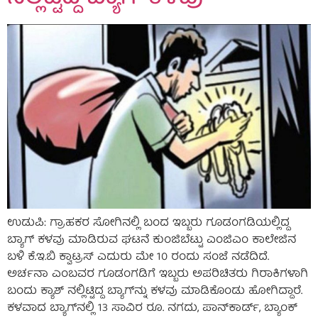
ಉಡುಪಿ: ಗ್ರಾಹಕರ ಸೋಗಿನಲ್ಲಿ ಬಂದ ಇಬ್ಬರು ಗೂಡಂಗಡಿಯಲ್ಲಿದ್ದ
ಬ್ಯಾಗ್ ಕಳವು ಮಾಡಿರುವ ಘಟನೆ ಕುಂಜಿಬೆಟ್ಟು ಎಂಜಿಎಂ ಕಾಲೇಜಿನ
ಬಳಿ ಕೆ.ಇ.ಬಿ ಕ್ವಾಟ್ರಸ್ ಎದುರು ಮೇ 10 ರಂದು ಸಂಜೆ ನಡೆದಿದೆ.
ಅರ್ಚನಾ ಎಂಬವರ ಗೂಡಂಗಡಿಗೆ ಇಬ್ಬರು ಅಪರಿಚಿತರು ಗಿರಾಕಿಗಳಾಗಿ
ಬಂದು ಕ್ಯಾಶ್‌ ನಲ್ಲಿಟ್ಟಿದ್ದ ಬ್ಯಾಗ್‌ನ್ನು ಕಳವು ಮಾಡಿಕೊಂಡು ಹೋಗಿದ್ದಾರೆ.
ಕಳವಾದ ಬ್ಯಾಗ್‌ನಲ್ಲಿ 13 ಸಾವಿರ ರೂ. ನಗದು, ಪಾನ್‌ಕಾರ್ಡ್, ಬ್ಯಾಂಕ್