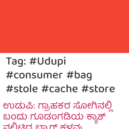
Tag:
#Udupi
#consumer #bag
#stole #cache #store
ಉಡುಪಿ: ಗ್ರಾಹಕರ ಸೋಗಿನಲ್ಲಿ
ಬಂದು ಗೂಡಂಗಡಿಯ ಕ್ಯಾಶ್‌
ನಲ್ಲಿಟ್ಟಿದ್ದ ಬ್ಯಾಗ್ ಕಳವು