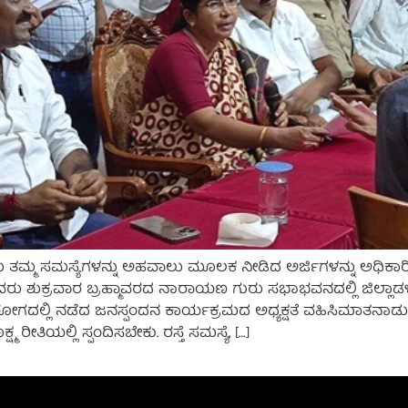
ಮ್ಮ ಸಮಸ್ಯೆಗಳನ್ನು ಅಹವಾಲು ಮೂಲಕ ನೀಡಿದ ಅರ್ಜಿಗಳನ್ನು ಅಧಿಕಾರಿಗಳು 
ು. ಅವರು ಶುಕ್ರವಾರ ಬ್ರಹ್ಮಾವರದ ನಾರಾಯಣ ಗುರು ಸಭಾಭವನದಲ್ಲಿ ಜಿಲ್ಲಾ
ಲಿ ನಡೆದ ಜನಸ್ಪಂದನ ಕಾರ್ಯಕ್ರಮದ ಅಧ್ಯಕ್ಷತೆ ವಹಿಸಿಮಾತನಾಡುತ್ತಿ
ರೀತಿಯಲ್ಲಿ ಸ್ಪಂದಿಸಬೇಕು. ರಸ್ತೆ ಸಮಸ್ಯೆ, […]