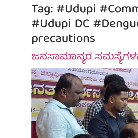
Tag:
#Udupi #Commo
#Udupi DC #Dengue
precautions
ಜನಸಾಮಾನ್ಯರ ಸಮಸ್ಯೆಗಳನ್ನು 