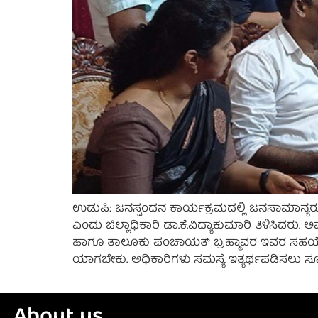
ಉಡುಪಿ: ಜನಸ್ಪಂದನ ಕಾರ್ಯಕ್ರಮದಲ್ಲಿ ಜನಸಾಮಾನ್ಯರು ತ
ಎಂದು ಜಿಲ್ಲಾಧಿಕಾರಿ ಡಾ.ಕೆ.ವಿದ್ಯಾಕುಮಾರಿ ತಿಳಿಸಿದರ
ಹಾಗೂ ತಾಲೂಕು ಪಂಚಾಯತ್ ಬ್ರಹ್ಮಾವರ ಇವರ ಸಹಯೋಗದಲ್
ಯಾಗಬೇಕು. ಅಧಿಕಾರಿಗಳು ಸಮಸ್ಯೆ ಇತ್ಯರ್ಥಪಡಿಸಲು ಸೂಕ್ಷ್ಮ 