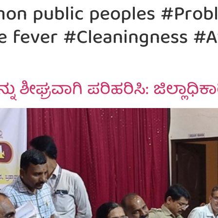
n public peoples #Probl
 fever #Cleaningness #A
ಶೀಘ್ರವಾಗಿ ಪರಿಹರಿಸಿ: ಜಿಲ್ಲಾಧಿಕಾರ