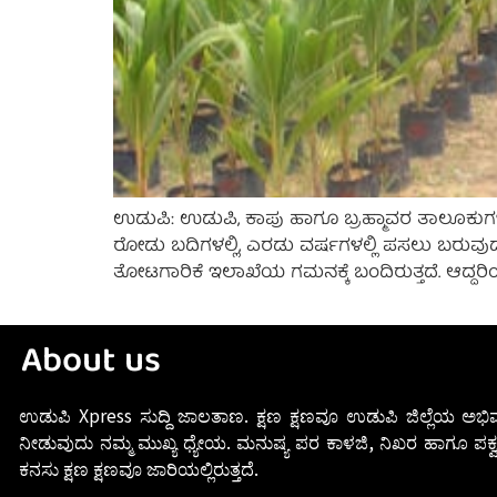
ಉಡುಪಿ: ಉಡುಪಿ, ಕಾಪು ಹಾಗೂ ಬ್ರಹ್ಮಾವರ ತಾಲೂಕುಗಳಲ
ರೋಡು ಬದಿಗಳಲ್ಲಿ, ಎರಡು ವರ್ಷಗಳಲ್ಲಿ ಪಸಲು ಬರುವುದಾಗ
ತೋಟಗಾರಿಕೆ ಇಲಾಖೆಯ ಗಮನಕ್ಕೆ ಬಂದಿರುತ್ತದೆ. ಆದ್ದರಿಂದ
About us
ಉಡುಪಿ Xpress ಸುದ್ದಿ ಜಾಲತಾಣ. ಕ್ಷಣ ಕ್ಷಣವೂ ಉಡುಪಿ ಜಿಲ್ಲೆಯ ಅಭಿವ
ನೀಡುವುದು ನಮ್ಮ ಮುಖ್ಯ ಧ್ಯೇಯ. ಮನುಷ್ಯ ಪರ ಕಾಳಜಿ, ನಿಖರ ಹಾಗೂ ಪಕ್ವ
ಕನಸು ಕ್ಷಣ ಕ್ಷಣವೂ ಜಾರಿಯಲ್ಲಿರುತ್ತದೆ.