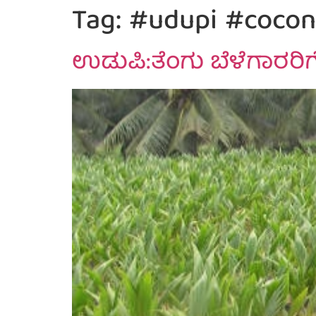
Tag:
#udupi #cocon
ಉಡುಪಿ:ತೆಂಗು ಬೆಳೆಗಾರರಿಗೆ 