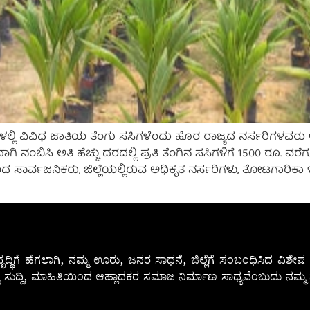
್ಲಿ ವಿವಿಧ ಜಾತಿಯ ತೆಂಗು ಸಸಿಗಳೆಂದು ಹೊರ ರಾಜ್ಯದ ನರ್ಸರಿಗಳವರು ಅನ
ಿ ನಂಬಿಸಿ ಅತಿ ಹೆಚ್ಚು ದರದಲ್ಲಿ ಪ್ರತಿ ತೆಂಗಿನ ಸಸಿಗಳಿಗೆ 1500 ರೂ.
 ಸಾರ್ವಜನಿಕರು, ಜಿಲ್ಲೆಯಲ್ಲಿರುವ ಅಧಿಕೃತ ನರ್ಸರಿಗಳು, ತೋಟಗಾರಿಕಾ ಇಲಾ
ೃದ್ಧಿಗೆ ಹೆಗಲಾಗಿ, ನಮ್ಮ ಊರು, ಜನರ ಸಾಧನೆ, ಜಿಲ್ಲೆಗೆ ಸಂಬಂಧಿಸಿದ ವಿಶ
 ಸುದ್ದಿ, ಮಾಹಿತಿಯಿಂದ ಆಹ್ಲಾದಕರ ಸಮಾಜ ನಿರ್ಮಾಣ ಸಾಧ್ಯವೆಂಬುದು ನಮ್ಮ ನ