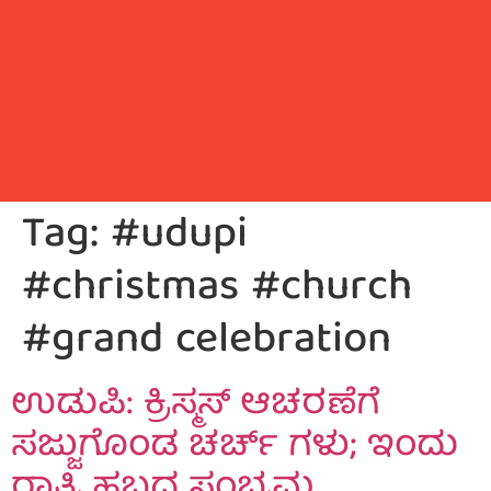
Tag:
#udupi
#christmas #church
#grand celebration
ಉಡುಪಿ: ಕ್ರಿಸ್ಮಸ್ ಆಚರಣೆಗೆ
ಸಜ್ಜುಗೊಂಡ ಚರ್ಚ್ ಗಳು; ಇಂದು
ರಾತ್ರಿ ಹಬ್ಬದ ಸಂಭ್ರಮ