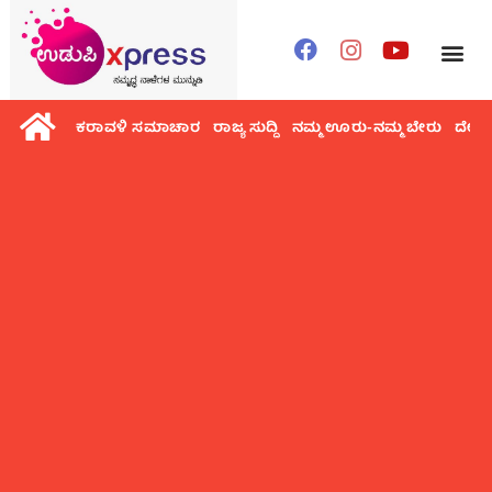
ಕರಾವಳಿ ಸಮಾಚಾರ
ರಾಜ್ಯ ಸುದ್ದಿ
ನಮ್ಮ ಊರು-ನಮ್ಮ ಬೇರು
ದೇಶ