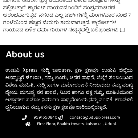
ಜಾಗರಣೆ ಆಚರಿಸಿ ಕ್ರಿಸ್ತ ಜಯಂತಿಯ ವಿಶೇಷ ಬಲಿಪೂಜೆಗಳನ್ನು
ಸಲ್ಲಿಸುತ್ತಾರೆ. ಕ್ಯಾರೊಲ್ ಗಾಯನದೊಂದಿಗೆ ಸಂಭ್ರಮಾಚರಣೆ
ಆರಂಭವಾಗುತ್ತದೆ. ನಗರದ ಎಲ್ಲ ಚರ್ಚ್‌ಗಳಲ್ಲಿ ಮಂಗಳವಾರ ಸಂಜೆ 7
ಗಂಟೆಯಿಂದ ಹಬ್ಬದ ಮೆರುಗು ಶುರುವಾಗುತ್ತದೆ. ಕ್ಯಾರೊಲ್‌ಗಳ
ಗಾಯನದ ಬಳಿಕ ಧರ್ಮಗುರುಗಳ ನೇತೃತ್ವದಲ್ಲಿ ಬಲಿಪೂಜೆಗಳು […]
About us
ಉಡುಪಿ Xpress ಸುದ್ದಿ ಜಾಲತಾಣ. ಕ್ಷಣ ಕ್ಷಣವೂ ಉಡುಪಿ ಜಿಲ್ಲೆಯ
ಅಭಿವೃದ್ಧಿಗೆ ಹೆಗಲಾಗಿ, ನಮ್ಮ ಊರು, ಜನರ ಸಾಧನೆ, ಜಿಲ್ಲೆಗೆ ಸಂಬಂಧಿಸಿದ
ವಿಶೇಷ ಮಾಹಿತಿ, ಸುದ್ದಿ ಹಾಗೂ ಮನೋರಂಜನೆ ನೀಡುವುದು ನಮ್ಮ ಮುಖ್ಯ
ಧ್ಯೇಯ. ಮನುಷ್ಯ ಪರ ಕಾಳಜಿ, ನಿಖರ ಹಾಗೂ ಪಕ್ವ ಸುದ್ದಿ, ಮಾಹಿತಿಯಿಂದ
ಆಹ್ಲಾದಕರ ಸಮಾಜ ನಿರ್ಮಾಣ ಸಾಧ್ಯವೆಂಬುದು ನಮ್ಮ ನಂಬಿಕೆ. ಕರಾವಳಿಗೆ
ಧ್ವನಿಯಾಗುವ ನಮ್ಮ ಕನಸು ಕ್ಷಣ ಕ್ಷಣವೂ ಜಾರಿಯಲ್ಲಿರುತ್ತದೆ.
9591650840
contact@udupixpress.com
First floor, Bhakta towers, kalsanka , Udupi.