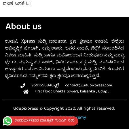
ವನಿತೆ ಒನಕೆ […]
About us
ಉಡುಪಿ Xpress ಸುದ್ದಿ ಜಾಲತಾಣ. ಕ್ಷಣ ಕ್ಷಣವೂ ಉಡುಪಿ ಜಿಲ್ಲೆಯ
ಅಭಿವೃದ್ಧಿಗೆ ಹೆಗಲಾಗಿ, ನಮ್ಮ ಊರು, ಜನರ ಸಾಧನೆ, ಜಿಲ್ಲೆಗೆ ಸಂಬಂಧಿಸಿದ
ವಿಶೇಷ ಮಾಹಿತಿ, ಸುದ್ದಿ ಹಾಗೂ ಮನೋರಂಜನೆ ನೀಡುವುದು ನಮ್ಮ ಮುಖ್ಯ
ಧ್ಯೇಯ. ಮನುಷ್ಯ ಪರ ಕಾಳಜಿ, ನಿಖರ ಹಾಗೂ ಪಕ್ವ ಸುದ್ದಿ, ಮಾಹಿತಿಯಿಂದ
ಆಹ್ಲಾದಕರ ಸಮಾಜ ನಿರ್ಮಾಣ ಸಾಧ್ಯವೆಂಬುದು ನಮ್ಮ ನಂಬಿಕೆ. ಕರಾವಳಿಗೆ
ಧ್ವನಿಯಾಗುವ ನಮ್ಮ ಕನಸು ಕ್ಷಣ ಕ್ಷಣವೂ ಜಾರಿಯಲ್ಲಿರುತ್ತದೆ.
9591650840
contact@udupixpress.com
First floor, Bhakta towers, kalsanka , Udupi.
Udupixpress © Copyright 2020. All rights reserved.
Designed By
Fluxemy
ಉಡುಪಿXPRESS ವಾಟ್ಸಾಪ್ ಗುಂಪಿಗೆ ಸೇರಿ
Privacy Policy