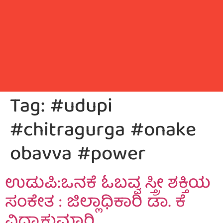
Tag:
#udupi
#chitragurga #onake
obavva #power
ಉಡುಪಿ:ಒನಕೆ ಓಬವ್ವ ಸ್ತ್ರೀ ಶಕ್ತಿಯ
ಸಂಕೇತ : ಜಿಲ್ಲಾಧಿಕಾರಿ ಡಾ. ಕೆ
ವಿದ್ಯಾಕುಮಾರಿ