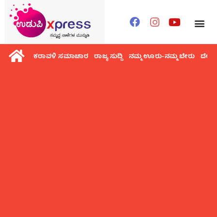
ಕರಾವಳಿ ಸಮಾಚಾರ
ರಾಜ್ಯ ಸುದ್ದಿ
ನಮ್ಮ ಊರು-ನಮ್ಮ ಬೇರು
ದೇಶ