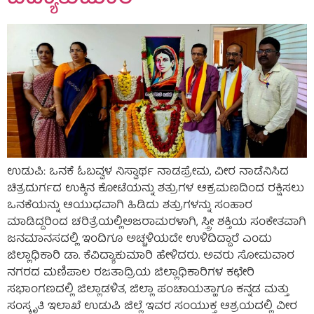
ಉಡುಪಿ: ಒನಕೆ ಓಬವ್ವಳ ನಿಸ್ವಾರ್ಥ ನಾಡಪ್ರೇಮ, ವೀರ ನಾಡೆನಿಸಿದ
ಚಿತ್ರದುರ್ಗದ ಉಕ್ಕಿನ ಕೋಟೆಯನ್ನು ಶತ್ರುಗಳ ಆಕ್ರಮಣದಿಂದ ರಕ್ಷಿಸಲು
ಒನಕೆಯನ್ನು ಆಯುಧವಾಗಿ ಹಿಡಿದು ಶತ್ರುಗಳನ್ನು ಸಂಹಾರ
ಮಾಡಿದ್ದರಿಂದ ಚರಿತ್ರೆಯಲ್ಲಿಅಜರಾಮರಳಾಗಿ, ಸ್ತ್ರೀ ಶಕ್ತಿಯ ಸಂಕೇತವಾಗಿ
ಜನಮಾನಸದಲ್ಲಿ ಇಂದಿಗೂ ಅಚ್ಚಳಿಯದೇ ಉಳಿದಿದ್ದಾರೆ ಎಂದು
ಜಿಲ್ಲಾಧಿಕಾರಿ ಡಾ. ಕೆವಿದ್ಯಾಕುಮಾರಿ ಹೇಳಿದರು. ಅವರು ಸೋಮವಾರ
ನಗರದ ಮಣಿಪಾಲ ರಜತಾದ್ರಿಯ ಜಿಲ್ಲಾಧಿಕಾರಿಗಳ ಕಛೇರಿ
ಸಭಾಂಗಣದಲ್ಲಿ ಜಿಲ್ಲಾಡಳಿತ, ಜಿಲ್ಲಾ ಪಂಚಾಯತ್ಹಾಗೂ ಕನ್ನಡ ಮತ್ತು
ಸಂಸ್ಕೃತಿ ಇಲಾಖೆ ಉಡುಪಿ ಜಿಲ್ಲೆ ಇವರ ಸಂಯುಕ್ತ ಆಶ್ರಯದಲ್ಲಿ ವೀರ