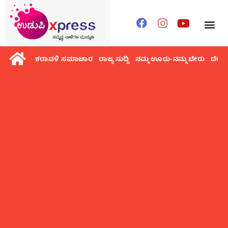
ಕರಾವಳಿ ಸಮಾಚಾರ
ರಾಜ್ಯ ಸುದ್ದಿ
ನಮ್ಮ ಊರು-ನಮ್ಮ ಬೇರು
ದೇಶ