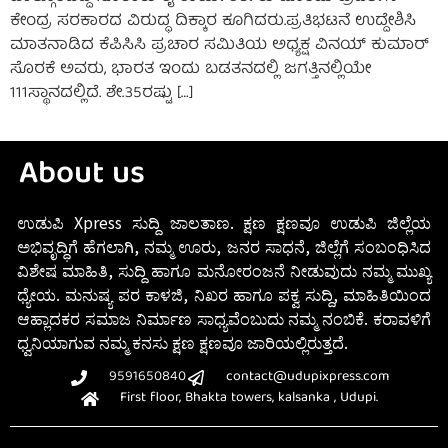
ಕೇಂದ್ರ ಸರಕಾರದ ವಿರುದ್ಧ ದಿಕ್ಕಾರ ಕೂಗಿದರು.ಪ್ರತಿಭಟನೆ ಉದ್ದೇಶಿಸಿ
ಮಾತನಾಡಿದ ಕೆಪಿಸಿಸಿ ಪ್ರಚಾರ ಸಮಿತಿಯ ಅಧ್ಯಕ್ಷ ವಿನಯ್ ಕುಮಾರ್
ಸೊರಕೆ ಅವರು, ಭಾರತ ಇಂದು ಬಡತನದಲ್ಲಿ ಜಗತ್ತಿನಲ್ಲಿಯೇ
111ಸ್ಥಾನದಲ್ಲಿದೆ‌‌. ಶೇ.35ರಷ್ಟು […]
About us
ಉಡುಪಿ Xpress ಸುದ್ದಿ ಜಾಲತಾಣ. ಕ್ಷಣ ಕ್ಷಣವೂ ಉಡುಪಿ ಜಿಲ್ಲೆಯ
ಅಭಿವೃದ್ಧಿಗೆ ಹೆಗಲಾಗಿ, ನಮ್ಮ ಊರು, ಜನರ ಸಾಧನೆ, ಜಿಲ್ಲೆಗೆ ಸಂಬಂಧಿಸಿದ
ವಿಶೇಷ ಮಾಹಿತಿ, ಸುದ್ದಿ ಹಾಗೂ ಮನೋರಂಜನೆ ನೀಡುವುದು ನಮ್ಮ ಮುಖ್ಯ
ಧ್ಯೇಯ. ಮನುಷ್ಯ ಪರ ಕಾಳಜಿ, ನಿಖರ ಹಾಗೂ ಪಕ್ವ ಸುದ್ದಿ, ಮಾಹಿತಿಯಿಂದ
ಆಹ್ಲಾದಕರ ಸಮಾಜ ನಿರ್ಮಾಣ ಸಾಧ್ಯವೆಂಬುದು ನಮ್ಮ ನಂಬಿಕೆ. ಕರಾವಳಿಗೆ
ಧ್ವನಿಯಾಗುವ ನಮ್ಮ ಕನಸು ಕ್ಷಣ ಕ್ಷಣವೂ ಜಾರಿಯಲ್ಲಿರುತ್ತದೆ.
9591650840
contact@udupixpress.com
First floor, Bhakta towers, kalsanka , Udupi.