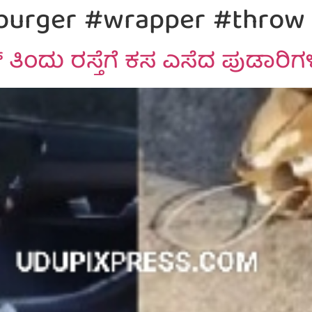
burger #wrapper #throw 
 ತಿಂದು ರಸ್ತೆಗೆ ಕಸ ಎಸೆದ ಪುಡಾರಿಗ