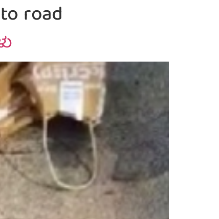
to road
ಳು