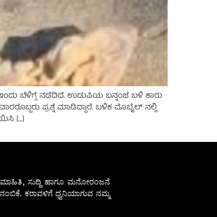
ದು ಬೆಳಿಗ್ಗೆ ನಡೆದಿದೆ. ಉಡುಪಿಯ ಬನ್ನಂಜೆ ಬಳಿ ಕಾರು
 ಸವಾರರೊಬ್ಬರು ಪ್ರಶ್ನೆ ಮಾಡಿದ್ದಾರೆ. ಬಳಿಕ ಮೊಬೈಲ್ ನಲ್ಲಿ
ಿಸಿ […]
ೇಷ ಮಾಹಿತಿ, ಸುದ್ದಿ ಹಾಗೂ ಮನೋರಂಜನೆ
ಂಬಿಕೆ. ಕರಾವಳಿಗೆ ಧ್ವನಿಯಾಗುವ ನಮ್ಮ