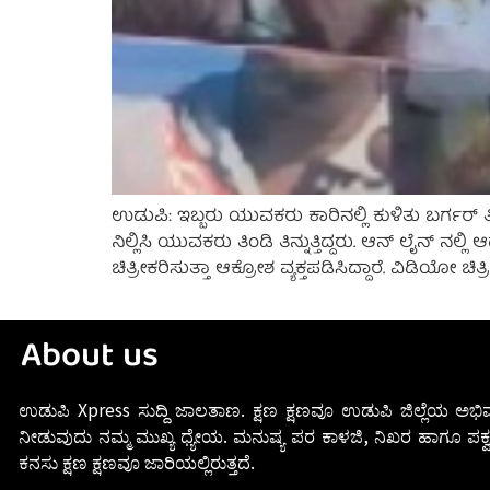
ಉಡುಪಿ: ಇಬ್ಬರು ಯುವಕರು ಕಾರಿನಲ್ಲಿ ಕುಳಿತು ಬರ್ಗರ್ 
ನಿಲ್ಲಿಸಿ ಯುವಕರು ತಿಂಡಿ ತಿನ್ನುತ್ತಿದ್ದರು. ಆನ್ ಲೈನ್ ನಲ್ಲಿ
ಚಿತ್ರೀಕರಿಸುತ್ತಾ ಆಕ್ರೋಶ ವ್ಯಕ್ತಪಡಿಸಿದ್ದಾರೆ. ವಿಡಿಯ
About us
ಉಡುಪಿ Xpress ಸುದ್ದಿ ಜಾಲತಾಣ. ಕ್ಷಣ ಕ್ಷಣವೂ ಉಡುಪಿ ಜಿಲ್ಲೆಯ ಅಭಿವ
ನೀಡುವುದು ನಮ್ಮ ಮುಖ್ಯ ಧ್ಯೇಯ. ಮನುಷ್ಯ ಪರ ಕಾಳಜಿ, ನಿಖರ ಹಾಗೂ ಪಕ್ವ
ಕನಸು ಕ್ಷಣ ಕ್ಷಣವೂ ಜಾರಿಯಲ್ಲಿರುತ್ತದೆ.