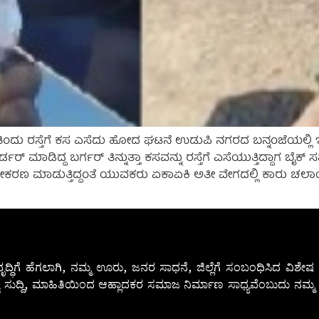
ತಿಂದು ರಸ್ತೆಗೆ ಕಸ ಎಸೆದು ಹೋದ ಘಟನೆ ಉಡುಪಿ ನಗರದ ಬನ್ನಂಜೆಯಲ್ಲಿ ಇಂ
 ಆರ್ಡರ್ ಮಾಡಿದ್ದ ಬರ್ಗರ್ ತಿನ್ನುತ್ತಾ ಕಸವನ್ನು ರಸ್ತೆಗೆ ಎಸೆಯುತ್ತಿದ್ದಾಗ ಬೈಕ್
ೋ ಚಿತ್ರೀಕರಣ ಮಾಡುತ್ತಿದ್ದಂತೆ ಯುವಕರು ಏಕಾಏಕಿ ಅತೀ ವೇಗದಲ್ಲಿ ಕಾರು ಚಲಾಯ
ೃದ್ಧಿಗೆ ಹೆಗಲಾಗಿ, ನಮ್ಮ ಊರು, ಜನರ ಸಾಧನೆ, ಜಿಲ್ಲೆಗೆ ಸಂಬಂಧಿಸಿದ ವಿಶ
 ಸುದ್ದಿ, ಮಾಹಿತಿಯಿಂದ ಆಹ್ಲಾದಕರ ಸಮಾಜ ನಿರ್ಮಾಣ ಸಾಧ್ಯವೆಂಬುದು ನಮ್ಮ ನ