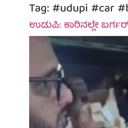
Tag:
#udupi #car #
ಉಡುಪಿ: ಕಾರಿನಲ್ಲೇ ಬರ್ಗರ್