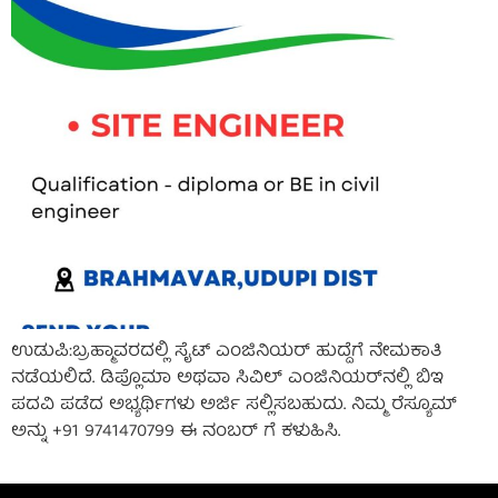
ಉಡುಪಿ:ಬ್ರಹ್ಮಾವರದಲ್ಲಿ ಸೈಟ್ ಎಂಜಿನಿಯರ್ ಹುದ್ದೆಗೆ ನೇಮಕಾತಿ
ನಡೆಯಲಿದೆ. ಡಿಪ್ಲೊಮಾ ಅಥವಾ ಸಿವಿಲ್ ಎಂಜಿನಿಯರ್‌ನಲ್ಲಿ ಬಿಇ
ಪದವಿ ಪಡೆದ ಅಭ್ಯರ್ಥಿಗಳು ಅರ್ಜಿ ಸಲ್ಲಿಸಬಹುದು. ನಿಮ್ಮ ರೆಸ್ಯೂಮ್
ಅನ್ನು +91 9741470799 ಈ ನಂಬರ್ ಗೆ ಕಳುಹಿಸಿ.