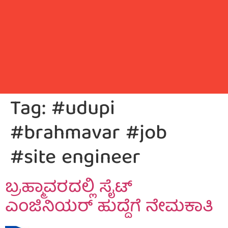
Tag:
#udupi
#brahmavar #job
#site engineer
ಬ್ರಹ್ಮಾವರದಲ್ಲಿ ಸೈಟ್
ಎಂಜಿನಿಯರ್ ಹುದ್ದೆಗೆ ನೇಮಕಾತಿ