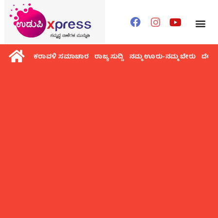
ಕರಾವಳಿ ಸಮಾಚಾರ
ರಾಜ್ಯ ಸುದ್ದಿ
ನಮ್ಮ ಊರು-ನಮ್ಮ ಬೇರು
ದೇಶ