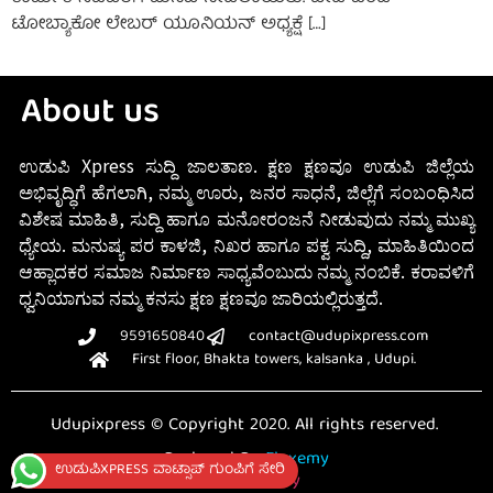
ಟೋಬ್ಯಾಕೋ ಲೇಬರ್ ಯೂನಿಯನ್ ಅಧ್ಯಕ್ಷೆ […]
About us
ಉಡುಪಿ Xpress ಸುದ್ದಿ ಜಾಲತಾಣ. ಕ್ಷಣ ಕ್ಷಣವೂ ಉಡುಪಿ ಜಿಲ್ಲೆಯ
ಅಭಿವೃದ್ಧಿಗೆ ಹೆಗಲಾಗಿ, ನಮ್ಮ ಊರು, ಜನರ ಸಾಧನೆ, ಜಿಲ್ಲೆಗೆ ಸಂಬಂಧಿಸಿದ
ವಿಶೇಷ ಮಾಹಿತಿ, ಸುದ್ದಿ ಹಾಗೂ ಮನೋರಂಜನೆ ನೀಡುವುದು ನಮ್ಮ ಮುಖ್ಯ
ಧ್ಯೇಯ. ಮನುಷ್ಯ ಪರ ಕಾಳಜಿ, ನಿಖರ ಹಾಗೂ ಪಕ್ವ ಸುದ್ದಿ, ಮಾಹಿತಿಯಿಂದ
ಆಹ್ಲಾದಕರ ಸಮಾಜ ನಿರ್ಮಾಣ ಸಾಧ್ಯವೆಂಬುದು ನಮ್ಮ ನಂಬಿಕೆ. ಕರಾವಳಿಗೆ
ಧ್ವನಿಯಾಗುವ ನಮ್ಮ ಕನಸು ಕ್ಷಣ ಕ್ಷಣವೂ ಜಾರಿಯಲ್ಲಿರುತ್ತದೆ.
9591650840
contact@udupixpress.com
First floor, Bhakta towers, kalsanka , Udupi.
Udupixpress © Copyright 2020. All rights reserved.
Designed By
Fluxemy
ಉಡುಪಿXPRESS ವಾಟ್ಸಾಪ್ ಗುಂಪಿಗೆ ಸೇರಿ
Privacy Policy