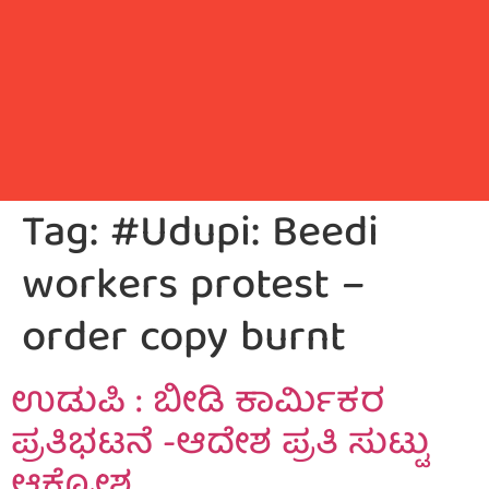
Tag:
#Udupi: Beedi
workers protest –
order copy burnt
ಉಡುಪಿ : ಬೀಡಿ ಕಾರ್ಮಿಕರ
ಪ್ರತಿಭಟನೆ -ಆದೇಶ ಪ್ರತಿ ಸುಟ್ಟು
ಆಕ್ರೋಶ