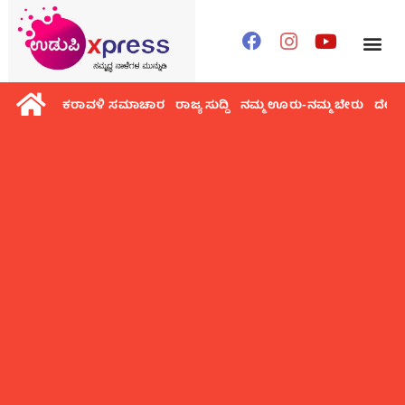
ಕರಾವಳಿ ಸಮಾಚಾರ
ರಾಜ್ಯ ಸುದ್ದಿ
ನಮ್ಮ ಊರು-ನಮ್ಮ ಬೇರು
ದೇಶ