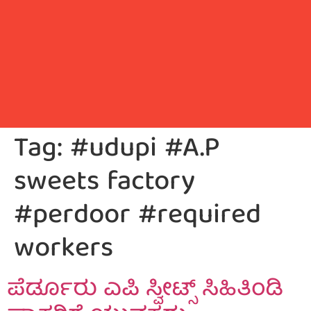
Tag:
#udupi #A.P
sweets factory
#perdoor #required
workers
ಪೆರ್ಡೂರು ಎಪಿ ಸ್ವೀಟ್ಸ್ ಸಿಹಿತಿಂಡಿ