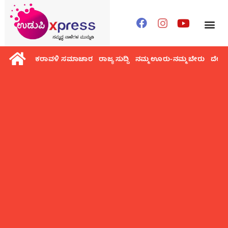
ಕರಾವಳಿ ಸಮಾಚಾರ
ರಾಜ್ಯ ಸುದ್ದಿ
ನಮ್ಮ ಊರು-ನಮ್ಮ ಬೇರು
ದೇಶ