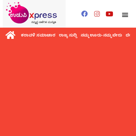
ಕರಾವಳಿ ಸಮಾಚಾರ
ರಾಜ್ಯ ಸುದ್ದಿ
ನಮ್ಮ ಊರು-ನಮ್ಮ ಬೇರು
ದೇಶ