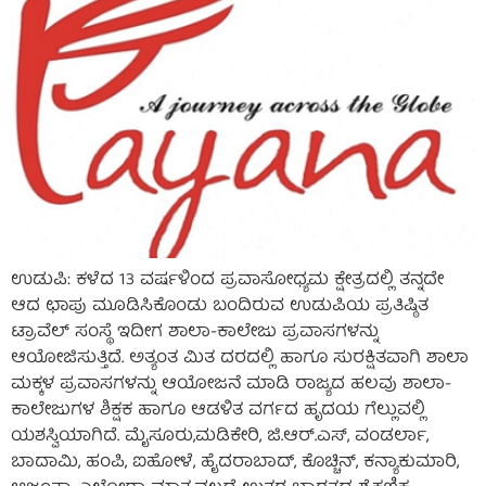
ಉಡುಪಿ: ಕಳೆದ 13 ವರ್ಷಳಿಂದ ಪ್ರವಾಸೋಧ್ಯಮ ಕ್ಷೇತ್ರದಲ್ಲಿ ತನ್ನದೇ
ಆದ ಛಾಪು ಮೂಡಿಸಿಕೊಂಡು ಬಂದಿರುವ ಉಡುಪಿಯ ಪ್ರತಿಷ್ಠಿತ
ಟ್ರಾವೆಲ್ ಸಂಸ್ಥೆ ಇದೀಗ ಶಾಲಾ-ಕಾಲೇಜು ಪ್ರವಾಸಗಳನ್ನು
ಆಯೋಜಿಸುತ್ತಿದೆ. ಅತ್ಯಂತ ಮಿತ ದರದಲ್ಲಿ ಹಾಗೂ ಸುರಕ್ಷಿತವಾಗಿ ಶಾಲಾ
ಮಕ್ಕಳ ಪ್ರವಾಸಗಳನ್ನು ಆಯೋಜನೆ ಮಾಡಿ ರಾಜ್ಯದ ಹಲವು ಶಾಲಾ-
ಕಾಲೇಜುಗಳ ಶಿಕ್ಷಕ ಹಾಗೂ ಆಡಳಿತ ವರ್ಗದ ಹೃದಯ ಗೆಲ್ಲುವಲ್ಲಿ
ಯಶಸ್ವಿಯಾಗಿದೆ. ಮೈಸೂರು,ಮಡಿಕೇರಿ, ಜಿ.ಆರ್.ಎಸ್, ವಂಡರ್ಲಾ,
ಬಾದಾಮಿ, ಹಂಪಿ, ಐಹೋಳೆ, ಹೈದರಾಬಾದ್, ಕೊಚ್ಚಿನ್, ಕನ್ಯಾಕುಮಾರಿ,