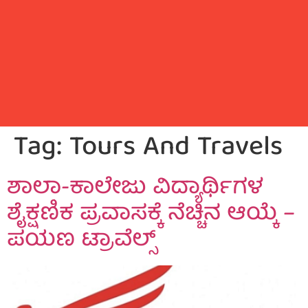
Tag:
Tours And Travels
ಶಾಲಾ-ಕಾಲೇಜು ವಿದ್ಯಾರ್ಥಿಗಳ
ಶೈಕ್ಷಣಿಕ ಪ್ರವಾಸಕ್ಕೆ ನೆಚ್ಚಿನ ಆಯ್ಕೆ –
ಪಯಣ ಟ್ರಾವೆಲ್ಸ್