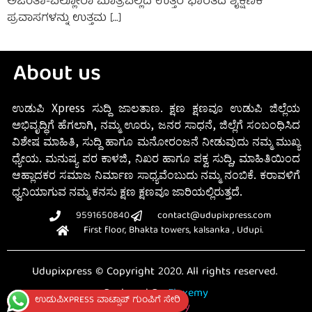
ಅಜಂತಾ-ಎಲ್ಲೋರಾ ಮಾತ್ರವಲ್ಲದೆ ಉತ್ತರ ಭಾರತದ ಶೈಕ್ಷಣಿಕ
ಪ್ರವಾಸಗಳನ್ನು ಉತ್ತಮ […]
About us
ಉಡುಪಿ Xpress ಸುದ್ದಿ ಜಾಲತಾಣ. ಕ್ಷಣ ಕ್ಷಣವೂ ಉಡುಪಿ ಜಿಲ್ಲೆಯ
ಅಭಿವೃದ್ಧಿಗೆ ಹೆಗಲಾಗಿ, ನಮ್ಮ ಊರು, ಜನರ ಸಾಧನೆ, ಜಿಲ್ಲೆಗೆ ಸಂಬಂಧಿಸಿದ
ವಿಶೇಷ ಮಾಹಿತಿ, ಸುದ್ದಿ ಹಾಗೂ ಮನೋರಂಜನೆ ನೀಡುವುದು ನಮ್ಮ ಮುಖ್ಯ
ಧ್ಯೇಯ. ಮನುಷ್ಯ ಪರ ಕಾಳಜಿ, ನಿಖರ ಹಾಗೂ ಪಕ್ವ ಸುದ್ದಿ, ಮಾಹಿತಿಯಿಂದ
ಆಹ್ಲಾದಕರ ಸಮಾಜ ನಿರ್ಮಾಣ ಸಾಧ್ಯವೆಂಬುದು ನಮ್ಮ ನಂಬಿಕೆ. ಕರಾವಳಿಗೆ
ಧ್ವನಿಯಾಗುವ ನಮ್ಮ ಕನಸು ಕ್ಷಣ ಕ್ಷಣವೂ ಜಾರಿಯಲ್ಲಿರುತ್ತದೆ.
9591650840
contact@udupixpress.com
First floor, Bhakta towers, kalsanka , Udupi.
Udupixpress © Copyright 2020. All rights reserved.
Designed By
Fluxemy
ಉಡುಪಿXPRESS ವಾಟ್ಸಾಪ್ ಗುಂಪಿಗೆ ಸೇರಿ
Privacy Policy