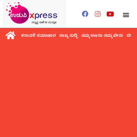
ಕರಾವಳಿ ಸಮಾಚಾರ
ರಾಜ್ಯ ಸುದ್ದಿ
ನಮ್ಮ ಊರು-ನಮ್ಮ ಬೇರು
ದೇಶ