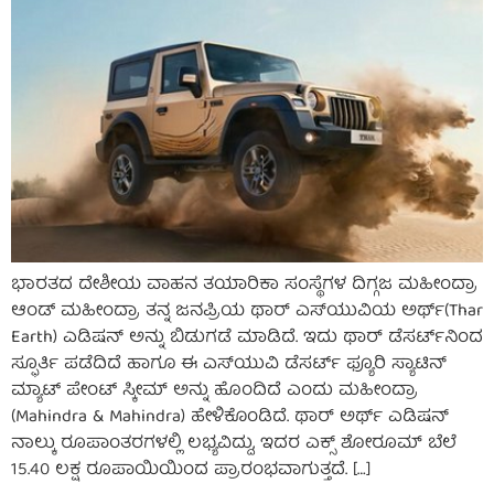
ಭಾರತದ ದೇಶೀಯ ವಾಹನ ತಯಾರಿಕಾ ಸಂಸ್ಥೆಗಳ ದಿಗ್ಗಜ ಮಹೀಂದ್ರಾ
ಆಂಡ್ ಮಹೀಂದ್ರಾ ತನ್ನ ಜನಪ್ರಿಯ ಥಾರ್‌ ಎಸ್‌ಯುವಿಯ ಅರ್ಥ್‌(Thar
Earth) ಎಡಿಷನ್ ಅನ್ನು ಬಿಡುಗಡೆ ಮಾಡಿದೆ. ಇದು ಥಾರ್‌ ಡೆಸರ್ಟ್‌ನಿಂದ
ಸ್ಫೂರ್ತಿ ಪಡೆದಿದೆ ಹಾಗೂ ಈ ಎಸ್‌ಯುವಿ ಡೆಸರ್ಟ್ ಫ್ಯೂರಿ ಸ್ಯಾಟಿನ್
ಮ್ಯಾಟ್ ಪೇಂಟ್ ಸ್ಕೀಮ್‌ ಅನ್ನು ಹೊಂದಿದೆ ಎಂದು ಮಹೀಂದ್ರಾ
(Mahindra & Mahindra) ಹೇಳಿಕೊಂಡಿದೆ. ಥಾರ್‌ ಅರ್ಥ್‌ ಎಡಿಷನ್
ನಾಲ್ಕು ರೂಪಾಂತರಗಳಲ್ಲಿ ಲಭ್ಯವಿದ್ದು, ಇದರ ಎಕ್ಸ್‌ ಶೋರೂಮ್ ಬೆಲೆ
15.40 ಲಕ್ಷ ರೂಪಾಯಿಯಿಂದ ಪ್ರಾರಂಭವಾಗುತ್ತದೆ. […]