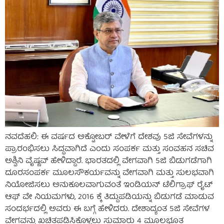
ನವದೆಹಲಿ: ಈ ವರ್ಷದ ಅಕ್ಟೋಬರ್ ವೇಳೆಗೆ ದೇಶವು 5ಜಿ ಸೇವೆಗಳನ್ನು
ಪ್ರಾರಂಭಿಸಲು ಸಿದ್ಧವಾಗಿದೆ ಎಂದು ಸಂಪರ್ಕ ಮತ್ತು ಸಂವಹನ ಸಚಿವ
ಅಶ್ವಿನಿ ವೈಷ್ಣವ್ ಹೇಳಿದ್ದಾರೆ. ಭಾರತದಲ್ಲಿ ವೇಗವಾಗಿ 5ಜಿ ಬಿಡುಗಡೆಗಾಗಿ
ದೂರಸಂಪರ್ಕ ಮೂಲಸೌಕರ್ಯವನ್ನು ವೇಗವಾಗಿ ಮತ್ತು ಸುಲಭವಾಗಿ
ನಿಯೋಜಿಸಲು ಅನುಕೂಲವಾಗುವಂತೆ ಇಂಡಿಯನ್ ಟೆಲಿಗ್ರಾಫ್ ರೈಟ್
ಆಫ್ ವೇ ನಿಯಮಗಳು, 2016 ಕ್ಕೆ ತಿದ್ದುಪಡಿಯನ್ನು ಬಿಡುಗಡೆ ಮಾಡುವ
ಸಂದರ್ಭದಲ್ಲಿ ಅವರು ಈ ಬಗ್ಗೆ ಹೇಳಿದರು. ದೇಶಾದ್ಯಂತ 5ಜಿ ಸೇವೆಗಳ
ವೇಗವನ್ನು ಖಚಿತಪಡಿಸಿಕೊಳ್ಳಲು ಸುಮಾರು 4 ಮೂಲಭೂತ