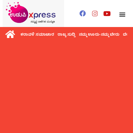
ಕರಾವಳಿ ಸಮಾಚಾರ
ರಾಜ್ಯ ಸುದ್ದಿ
ನಮ್ಮ ಊರು-ನಮ್ಮ ಬೇರು
ದೇಶ