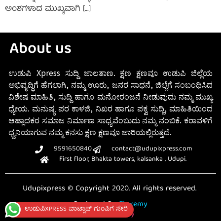
ಅಂಶಗಳಾದ ಮುಖ್ಯವಾಗಿ […]
About us
ಉಡುಪಿ Xpress ಸುದ್ದಿ ಜಾಲತಾಣ. ಕ್ಷಣ ಕ್ಷಣವೂ ಉಡುಪಿ ಜಿಲ್ಲೆಯ
ಅಭಿವೃದ್ಧಿಗೆ ಹೆಗಲಾಗಿ, ನಮ್ಮ ಊರು, ಜನರ ಸಾಧನೆ, ಜಿಲ್ಲೆಗೆ ಸಂಬಂಧಿಸಿದ
ವಿಶೇಷ ಮಾಹಿತಿ, ಸುದ್ದಿ ಹಾಗೂ ಮನೋರಂಜನೆ ನೀಡುವುದು ನಮ್ಮ ಮುಖ್ಯ
ಧ್ಯೇಯ. ಮನುಷ್ಯ ಪರ ಕಾಳಜಿ, ನಿಖರ ಹಾಗೂ ಪಕ್ವ ಸುದ್ದಿ, ಮಾಹಿತಿಯಿಂದ
ಆಹ್ಲಾದಕರ ಸಮಾಜ ನಿರ್ಮಾಣ ಸಾಧ್ಯವೆಂಬುದು ನಮ್ಮ ನಂಬಿಕೆ. ಕರಾವಳಿಗೆ
ಧ್ವನಿಯಾಗುವ ನಮ್ಮ ಕನಸು ಕ್ಷಣ ಕ್ಷಣವೂ ಜಾರಿಯಲ್ಲಿರುತ್ತದೆ.
9591650840
contact@udupixpress.com
First floor, Bhakta towers, kalsanka , Udupi.
Udupixpress © Copyright 2020. All rights reserved.
Designed By
Fluxemy
ಉಡುಪಿXPRESS ವಾಟ್ಸಾಪ್ ಗುಂಪಿಗೆ ಸೇರಿ
Privacy Policy