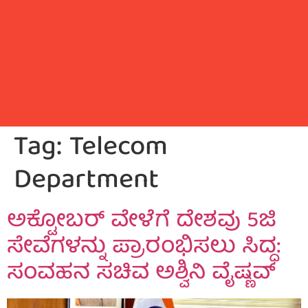
Tag:
Telecom
Department
ಅಕ್ಟೋಬರ್ ವೇಳೆಗೆ ದೇಶವು 5ಜಿ
ಸೇವೆಗಳನ್ನು ಪ್ರಾರಂಭಿಸಲು ಸಿದ್ಧ:
ಸಂವಹನ ಸಚಿವ ಅಶ್ವಿನಿ ವೈಷ್ಣವ್