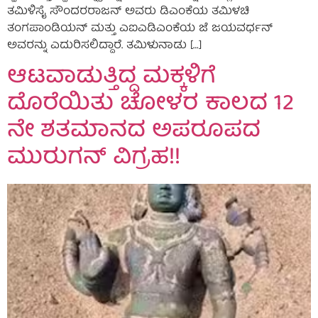
ತಮಿಳಿಸೈ ಸೌಂದರರಾಜನ್ ಅವರು ಡಿಎಂಕೆಯ ತಮಿಳಚಿ
ತಂಗಪಾಂಡಿಯನ್ ಮತ್ತು ಎಐಎಡಿಎಂಕೆಯ ಜೆ ಜಯವರ್ಧನ್
ಅವರನ್ನು ಎದುರಿಸಲಿದ್ದಾರೆ. ತಮಿಳುನಾಡು […]
ಆಟವಾಡುತ್ತಿದ್ದ ಮಕ್ಕಳಿಗೆ
ದೊರೆಯಿತು ಚೋಳರ ಕಾಲದ 12
ನೇ ಶತಮಾನದ ಅಪರೂಪದ
ಮುರುಗನ್ ವಿಗ್ರಹ!!