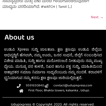
ಸಾವನ್ನಪ್ಪಿದರು ಮತ್ತು ಏಳು ಮಂದಿ ಗಾಯಗೊಂಡಿರುವುದಾಗಿ
ಮಾಧ್ಯಮ ವರದಿಯಾಗಿದೆ. #WATCH | Tamil […]
Next
→
About us
ಉಡುಪಿ Xpress ಸುದ್ದಿ ಜಾಲತಾಣ. ಕ್ಷಣ ಕ್ಷಣವೂ ಉಡುಪಿ ಜಿಲ್ಲೆಯ
ಅಭಿವೃದ್ಧಿಗೆ ಹೆಗಲಾಗಿ, ನಮ್ಮ ಊರು, ಜನರ ಸಾಧನೆ, ಜಿಲ್ಲೆಗೆ ಸಂಬಂಧಿಸಿದ
ವಿಶೇಷ ಮಾಹಿತಿ, ಸುದ್ದಿ ಹಾಗೂ ಮನೋರಂಜನೆ ನೀಡುವುದು ನಮ್ಮ ಮುಖ್ಯ
ಧ್ಯೇಯ. ಮನುಷ್ಯ ಪರ ಕಾಳಜಿ, ನಿಖರ ಹಾಗೂ ಪಕ್ವ ಸುದ್ದಿ, ಮಾಹಿತಿಯಿಂದ
ಆಹ್ಲಾದಕರ ಸಮಾಜ ನಿರ್ಮಾಣ ಸಾಧ್ಯವೆಂಬುದು ನಮ್ಮ ನಂಬಿಕೆ. ಕರಾವಳಿಗೆ
ಧ್ವನಿಯಾಗುವ ನಮ್ಮ ಕನಸು ಕ್ಷಣ ಕ್ಷಣವೂ ಜಾರಿಯಲ್ಲಿರುತ್ತದೆ.
9591650840
contact@udupixpress.com
First floor, Bhakta towers, kalsanka , Udupi.
Udupixpress © Copyright 2020. All rights reserved.