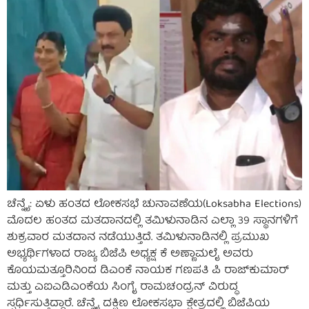
ಚೆನ್ನೈ: ಏಳು ಹಂತದ ಲೋಕಸಭೆ ಚುನಾವಣೆಯ(Loksabha Elections)
ಮೊದಲ ಹಂತದ ಮತದಾನದಲ್ಲಿ ತಮಿಳುನಾಡಿನ ಎಲ್ಲಾ 39 ಸ್ಥಾನಗಳಿಗೆ
ಶುಕ್ರವಾರ ಮತದಾನ ನಡೆಯುತ್ತಿದೆ. ತಮಿಳುನಾಡಿನಲ್ಲಿ ಪ್ರಮುಖ
ಅಭ್ಯರ್ಥಿಗಳಾದ ರಾಜ್ಯ ಬಿಜೆಪಿ ಅಧ್ಯಕ್ಷ ಕೆ ಅಣ್ಣಾಮಲೈ ಅವರು
ಕೊಯಮತ್ತೂರಿನಿಂದ ಡಿಎಂಕೆ ನಾಯಕ ಗಣಪತಿ ಪಿ ರಾಜ್‌ಕುಮಾರ್
ಮತ್ತು ಎಐಎಡಿಎಂಕೆಯ ಸಿಂಗೈ ರಾಮಚಂದ್ರನ್ ವಿರುದ್ಧ
ಸ್ಪರ್ಧಿಸುತ್ತಿದ್ದಾರೆ. ಚೆನ್ನೈ ದಕ್ಷಿಣ ಲೋಕಸಭಾ ಕ್ಷೇತ್ರದಲ್ಲಿ ಬಿಜೆಪಿಯ