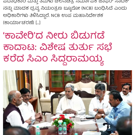
ಪದಾಧಿಕಾರಿ ಮತ್ತು ತಮಿಳು ಚಲನಚಿತ್ರ ನಿರ್ಮಾಪಕ ಜಾಫರ್ ಸಾದಿಕ್
ನನ್ನು ಮಾದಕ ದ್ರವ್ಯ ನಿಯಂತ್ರಣ ಬ್ಯೂರೋ (NCB) ಬಂಧಿಸಿದೆ ಎಂದು
ಅಧಿಕಾರಿಗಳು ತಿಳಿಸಿದ್ದಾರೆ. NCB ಉಪ ಮಹಾನಿರ್ದೇಶಕ
(ಕಾರ್ಯಾಚರಣೆ) […]
‘ಕಾವೇರಿ’ದ ನೀರು ಬಿಡುಗಡೆ
ಕಾದಾಟ: ವಿಶೇಷ ತುರ್ತು ಸಭೆ
ಕರೆದ ಸಿಎಂ ಸಿದ್ದರಾಮಯ್ಯ