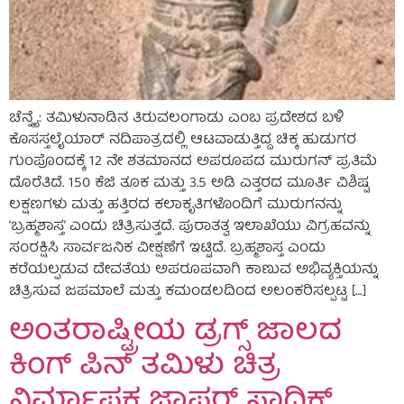
ಚೆನ್ನೈ: ತಮಿಳುನಾಡಿನ ತಿರುವಲಂಗಾಡು ಎಂಬ ಪ್ರದೇಶದ ಬಳಿ
ಕೊಸಸ್ತಲೈಯಾರ್ ನದಿಪಾತ್ರದಲ್ಲಿ ಆಟವಾಡುತ್ತಿದ್ದ ಚಿಕ್ಕ ಹುಡುಗರ
ಗುಂಪೊಂದಕ್ಕೆ 12 ನೇ ಶತಮಾನದ ಅಪರೂಪದ ಮುರುಗನ್ ಪ್ರತಿಮೆ
ದೊರೆತಿದೆ. 150 ಕೆಜಿ ತೂಕ ಮತ್ತು 3.5 ಅಡಿ ಎತ್ತರದ ಮೂರ್ತಿ ವಿಶಿಷ್ಟ
ಲಕ್ಷಣಗಳು ಮತ್ತು ಹತ್ತಿರದ ಕಲಾಕೃತಿಗಳೊಂದಿಗೆ ಮುರುಗನನ್ನು
‘ಬ್ರಹ್ಮಶಾಸ್ತ’ ಎಂದು ಚಿತ್ರಿಸುತ್ತದೆ. ಪುರಾತತ್ವ ಇಲಾಖೆಯು ವಿಗ್ರಹವನ್ನು
ಸಂರಕ್ಷಿಸಿ ಸಾರ್ವಜನಿಕ ವೀಕ್ಷಣೆಗೆ ಇಟ್ಟಿದೆ. ಬ್ರಹ್ಮಶಾಸ್ತ ಎಂದು
ಕರೆಯಲ್ಪಡುವ ದೇವತೆಯ ಅಪರೂಪವಾಗಿ ಕಾಣುವ ಅಭಿವ್ಯಕ್ತಿಯನ್ನು
ಚಿತ್ರಿಸುವ ಜಪಮಾಲೆ ಮತ್ತು ಕಮಂಡಲದಿಂದ ಅಲಂಕರಿಸಲ್ಪಟ್ಟ […]
ಅಂತರಾಷ್ಟ್ರೀಯ ಡ್ರಗ್ಸ್ ಜಾಲದ
ಕಿಂಗ್ ಪಿನ್ ತಮಿಳು ಚಿತ್ರ
ನಿರ್ಮಾಪಕ ಜಾಫರ್ ಸಾದಿಕ್