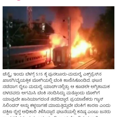
ಚೆನ್ನೈ: ಇಂದು ಬೆಳಗ್ಗೆ 5:15 ಕ್ಕೆ ಪುನಲೂರು-ಮದುರೈ ಎಕ್ಸ್‌ಪ್ರೆಸ್‌ನ
ಖಾಸಗಿ/ವೈಯಕ್ತಿಕ ಬೋಗಿಯಲ್ಲಿ ಬೆಂಕಿ ಕಾಣಿಸಿಕೊಂಡಿದೆ. ಘಟನೆ
ನಡೆದಾಗ ರೈಲು ಮದುರೈ ಯಾರ್ಡ್‌ನಲ್ಲಿತ್ತು. ಆ ಕೂಡಲೇ ಅಗ್ನಿಶಾಮಕ
ದಳದವರು ಆಗಮಿಸಿ ಬೆಂಕಿ ನಂದಿಸಿದ್ದು, ಮತ್ತೊಂದು ಬೋಗಿಗೆ
ಯಾವುದೇ ಹಾನಿಯಾಗದಂತೆ ತಡೆದಿದ್ದಾರೆ. ಪ್ರಯಾಣಿಕರು ಗ್ಯಾಸ್
ಸಿಲಿಂಡರ್ ಅನ್ನು ಕಳ್ಳಸಾಗಣೆ ಮಾಡುತ್ತಿದ್ದುದೇ ಬೆಂಕಿಗೆ ಕಾರಣ ಎಂದು
ದಕ್ಷಿಣ ರೈಲ್ವೆ ಅಧಿಕಾರಿ ತಿಳಿಸಿದ್ದಾರೆ. ಘಟನೆಯಲ್ಲಿ ಕನಿಷ್ಠ ಎಂಟು ಜನರು