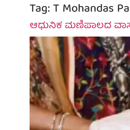
Tag:
T Mohandas Pa
ಆಧುನಿಕ ಮಣಿಪಾಲದ ವಾಸ್ತುಶ