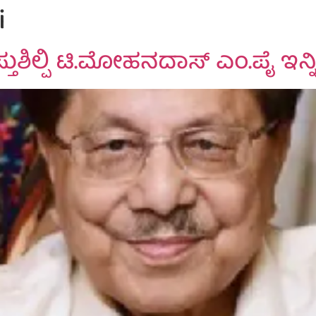
i
ಿಲ್ಪಿ ಟಿ.ಮೋಹನದಾಸ್ ಎಂ.ಪೈ ಇನ್ನಿಲ