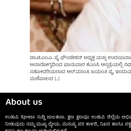
ಡಾ.ಟಿ.ಎಂ.ಎ. ಪೈ ಫೌಂಡೇಶನ್ ಅಧ್ಯಕ್ಷ ಮತ್ತು ಉದಯವಾ
ಅನಾರೋಗ್ಯದಿಂದ ಭಾನುವಾರ ಕೆಎಂಸಿ ಆಸ್ಪತ್ರೆಯಲ್ಲಿ 
ಸಹೋದರಿಯರಾದ ಆರ್.ವಸಂತಿ, ಜಯಂತಿ ಪೈ, ಇಂದುಮತಿ ಪೈ
ಮಣಿಪಾಲದ […]
About us
ಉಡುಪಿ Xpress ಸುದ್ದಿ ಜಾಲತಾಣ. ಕ್ಷಣ ಕ್ಷಣವೂ ಉಡುಪಿ ಜಿಲ್ಲೆಯ ಅಭಿವ
ನೀಡುವುದು ನಮ್ಮ ಮುಖ್ಯ ಧ್ಯೇಯ. ಮನುಷ್ಯ ಪರ ಕಾಳಜಿ, ನಿಖರ ಹಾಗೂ ಪಕ್ವ
ಕನಸು ಕ್ಷಣ ಕ್ಷಣವೂ ಜಾರಿಯಲ್ಲಿರುತ್ತದೆ.