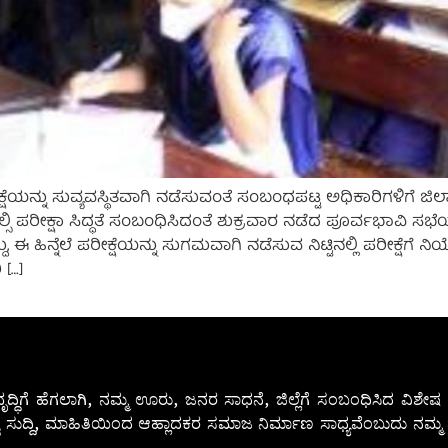
್ಷೆಯನ್ನು ಸುವ್ಯವಸ್ಥಿತವಾಗಿ ನಡೆಸುವಂತೆ ಸಂಬಂಧಪಟ್ಟ ಅಧಿಕಾರಿಗಳಿಗೆ ಜಿಲ್ಲ
 ಪರೀಕ್ಷಾ ಸಿದ್ಧತೆ ಸಂಬಂಧಿಸಿದಂತೆ ಶುಕ್ರವಾರ ನಡೆದ ಪೂರ್ವಭಾವಿ ಸಭೆಯಲ್
ು, ಈ ಹಿನ್ನೆಲೆ ಪರೀಕ್ಷೆಯನ್ನು ಸುಗಮವಾಗಿ ನಡೆಸುವ ನಿಟ್ಟಿನಲ್ಲಿ ಪರೀಕ್ಷೆಗ
 […]
ೃದ್ಧಿಗೆ ಹೆಗಲಾಗಿ, ನಮ್ಮ ಊರು, ಜನರ ಸಾಧನೆ, ಜಿಲ್ಲೆಗೆ ಸಂಬಂಧಿಸಿದ ವಿಶ
 ಸುದ್ದಿ, ಮಾಹಿತಿಯಿಂದ ಆಹ್ಲಾದಕರ ಸಮಾಜ ನಿರ್ಮಾಣ ಸಾಧ್ಯವೆಂಬುದು ನಮ್ಮ ನ