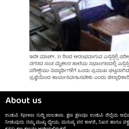
ಇದೇ ಮಾರ್ಚ್, 31 ರಿಂದ ಆರಂಭವಾಗುವ ಎಸ್ಸೆಸ್ಸೆಲ್ಸಿ ಪರೀಕ
ನಗರದ ಸಂತ ಮೈಕಲರ ಶಾಲೆಯ ಸಭಾಂಗಣದಲ್ಲಿ ಎಸ್ಸೆಸ್ಸೆಲ್ಸಿ
ಪರೀಕ್ಷೆಯು ವಿದ್ಯಾರ್ಥಿಗಳಿಗೆ ಒಂದು ಪ್ರಮುಖ ಘಟ್ಟವಾಗಿದ್ದ
ಪ್ರಜ್ಞೆಯಿಂದ ಕಾರ್ಯನಿರ್ವಹಿಸಬೇಕು ಎಂದು ಜಿಲ್ಲಾಧಿಕಾರಿ
About us
ಉಡುಪಿ Xpress ಸುದ್ದಿ ಜಾಲತಾಣ. ಕ್ಷಣ ಕ್ಷಣವೂ ಉಡುಪಿ ಜಿಲ್ಲೆಯ ಅಭಿವ
ನೀಡುವುದು ನಮ್ಮ ಮುಖ್ಯ ಧ್ಯೇಯ. ಮನುಷ್ಯ ಪರ ಕಾಳಜಿ, ನಿಖರ ಹಾಗೂ ಪಕ್ವ
ಕನಸು ಕ್ಷಣ ಕ್ಷಣವೂ ಜಾರಿಯಲ್ಲಿರುತ್ತದೆ.