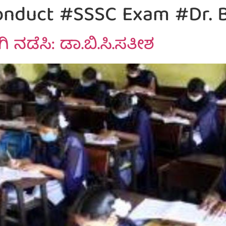
nduct #SSSC Exam #Dr. B.
ಿತವಾಗಿ ನಡೆಸಿ: ಡಾ.ಬಿ.ಸಿ.ಸತೀಶ