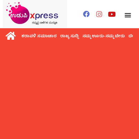
ಕರಾವಳಿ ಸಮಾಚಾರ
ರಾಜ್ಯ ಸುದ್ದಿ
ನಮ್ಮ ಊರು-ನಮ್ಮ ಬೇರು
ದೇಶ