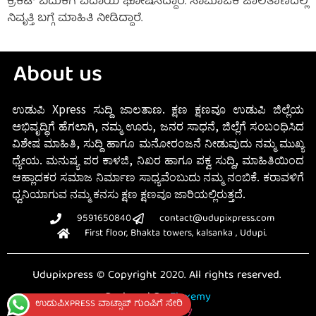
ಕ್ರಿಕೆಟ್ ಬದುಕಿಗೆ ವಿದಾಯ ಘೋಷಿಸಿದ್ದಾರೆ. ಸಾಮಾಜಿಕ ಜಾಲತಾಣದಲ್ಲಿ
ನಿವೃತ್ತಿ ಬಗ್ಗೆ ಮಾಹಿತಿ ನೀಡಿದ್ದಾರೆ.
About us
ಉಡುಪಿ Xpress ಸುದ್ದಿ ಜಾಲತಾಣ. ಕ್ಷಣ ಕ್ಷಣವೂ ಉಡುಪಿ ಜಿಲ್ಲೆಯ
ಅಭಿವೃದ್ಧಿಗೆ ಹೆಗಲಾಗಿ, ನಮ್ಮ ಊರು, ಜನರ ಸಾಧನೆ, ಜಿಲ್ಲೆಗೆ ಸಂಬಂಧಿಸಿದ
ವಿಶೇಷ ಮಾಹಿತಿ, ಸುದ್ದಿ ಹಾಗೂ ಮನೋರಂಜನೆ ನೀಡುವುದು ನಮ್ಮ ಮುಖ್ಯ
ಧ್ಯೇಯ. ಮನುಷ್ಯ ಪರ ಕಾಳಜಿ, ನಿಖರ ಹಾಗೂ ಪಕ್ವ ಸುದ್ದಿ, ಮಾಹಿತಿಯಿಂದ
ಆಹ್ಲಾದಕರ ಸಮಾಜ ನಿರ್ಮಾಣ ಸಾಧ್ಯವೆಂಬುದು ನಮ್ಮ ನಂಬಿಕೆ. ಕರಾವಳಿಗೆ
ಧ್ವನಿಯಾಗುವ ನಮ್ಮ ಕನಸು ಕ್ಷಣ ಕ್ಷಣವೂ ಜಾರಿಯಲ್ಲಿರುತ್ತದೆ.
9591650840
contact@udupixpress.com
First floor, Bhakta towers, kalsanka , Udupi.
Udupixpress © Copyright 2020. All rights reserved.
Designed By
Fluxemy
ಉಡುಪಿXPRESS ವಾಟ್ಸಾಪ್ ಗುಂಪಿಗೆ ಸೇರಿ
Privacy Policy