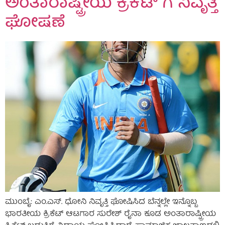
ಅಂತಾರಾಷ್ಟ್ರೀಯ ಕ್ರಿಕೆಟ್ ಗೆ ನಿವೃತ್ತಿ
ಘೋಷಣೆ
ಮುಂಬೈ: ಎಂ.ಎಸ್. ಧೋನಿ ನಿವೃತ್ತಿ ಘೋಷಿಸಿದ ಬೆನ್ನಲ್ಲೇ ಇನ್ನೊಬ್ಬ
ಭಾರತೀಯ ಕ್ರಿಕೆಟ್ ಆಟಗಾರ ಸುರೇಶ್ ರೈನಾ ಕೂಡ ಅಂತಾರಾಷ್ಟ್ರೀಯ