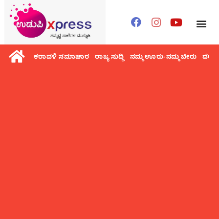
ಕರಾವಳಿ ಸಮಾಚಾರ
ರಾಜ್ಯ ಸುದ್ದಿ
ನಮ್ಮ ಊರು-ನಮ್ಮ ಬೇರು
ದೇಶ