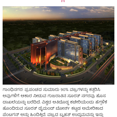
ಗಾಂಧಿನಗರ: ಪ್ರಪಂಚದ ಸುಮಾರು 90% ವಜ್ರಗಳನ್ನು ಕತ್ತರಿಸಿ
ಅವುಗಳಿಗೆ ಆಕಾರ ನೀಡುವ ಗುಜರಾತಿನ ಸೂರತ್ ನಗರವು ಹೊಸ
ದಾಖಲೆಯನ್ನು ಬರೆದಿದೆ. ವಿಶ್ವದ ಅತಿದೊಡ್ಡ ಕಚೇರಿಯೆಂದು ಹೆಗ್ಗಳಿಕೆ
ಹೊಂದಿರುವ ಸೂರತ್ ಡೈಮಂಡ್ ಬೋರ್ಸ್‌ ಕಟ್ಟಡ ಅಮೇರಿಕಾದ
ಪೆಂಟಗನ್ ಅನ್ನು ಹಿಂದಿಕ್ಕಿದೆ. ವಜ್ರದ ಬೃಹತ್ ಉದ್ಯಮವನ್ನು ಇನ್ನು