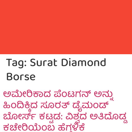
Tag:
Surat Diamond
Borse
ಅಮೇರಿಕಾದ ಪೆಂಟಗನ್ ಅನ್ನು
ಹಿಂದಿಕ್ಕಿದ ಸೂರತ್ ಡೈಮಂಡ್
ಬೋರ್ಸ್‌ ಕಟ್ಟಡ: ವಿಶ್ವದ ಅತಿದೊಡ್ಡ
ಕಚೇರಿಯೆಂಬ ಹೆಗ್ಗಳಿಕೆ