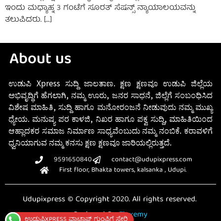
ಇಂದು ಮಧ್ಯಾಹ್ನ 3 ಗಂಟೆಗೆ ಸೂರತ್ ಸೆಷನ್ಸ್ ನ್ಯಾಯಾಲಯವನ್ನು
ತಲುಪಿದರು. […]
About us
ಉಡುಪಿ Xpress ಸುದ್ದಿ ಜಾಲತಾಣ. ಕ್ಷಣ ಕ್ಷಣವೂ ಉಡುಪಿ ಜಿಲ್ಲೆಯ
ಅಭಿವೃದ್ಧಿಗೆ ಹೆಗಲಾಗಿ, ನಮ್ಮ ಊರು, ಜನರ ಸಾಧನೆ, ಜಿಲ್ಲೆಗೆ ಸಂಬಂಧಿಸಿದ
ವಿಶೇಷ ಮಾಹಿತಿ, ಸುದ್ದಿ ಹಾಗೂ ಮನೋರಂಜನೆ ನೀಡುವುದು ನಮ್ಮ ಮುಖ್ಯ
ಧ್ಯೇಯ. ಮನುಷ್ಯ ಪರ ಕಾಳಜಿ, ನಿಖರ ಹಾಗೂ ಪಕ್ವ ಸುದ್ದಿ, ಮಾಹಿತಿಯಿಂದ
ಆಹ್ಲಾದಕರ ಸಮಾಜ ನಿರ್ಮಾಣ ಸಾಧ್ಯವೆಂಬುದು ನಮ್ಮ ನಂಬಿಕೆ. ಕರಾವಳಿಗೆ
ಧ್ವನಿಯಾಗುವ ನಮ್ಮ ಕನಸು ಕ್ಷಣ ಕ್ಷಣವೂ ಜಾರಿಯಲ್ಲಿರುತ್ತದೆ.
9591650840
contact@udupixpress.com
First floor, Bhakta towers, kalsanka , Udupi.
Udupixpress © Copyright 2020. All rights reserved.
Designed By
Fluxemy
ಉಡುಪಿXPRESS ವಾಟ್ಸಾಪ್ ಗುಂಪಿಗೆ ಸೇರಿ