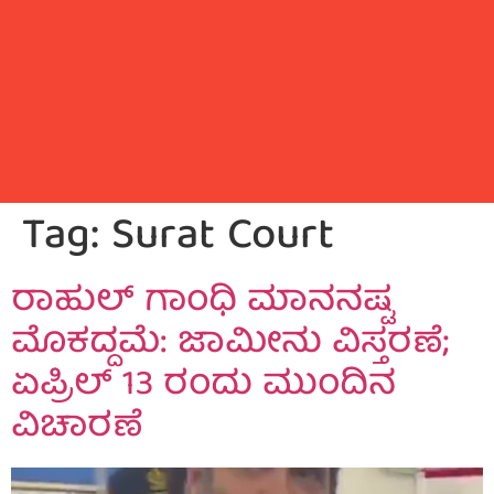
Tag:
Surat Court
ರಾಹುಲ್ ಗಾಂಧಿ ಮಾನನಷ್ಟ
ಮೊಕದ್ದಮೆ: ಜಾಮೀನು ವಿಸ್ತರಣೆ;
ಏಪ್ರಿಲ್ 13 ರಂದು ಮುಂದಿನ
ವಿಚಾರಣೆ