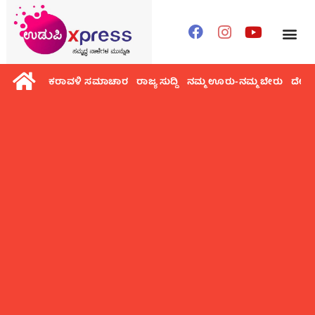
ಕರಾವಳಿ ಸಮಾಚಾರ
ರಾಜ್ಯ ಸುದ್ದಿ
ನಮ್ಮ ಊರು-ನಮ್ಮ ಬೇರು
ದೇಶ