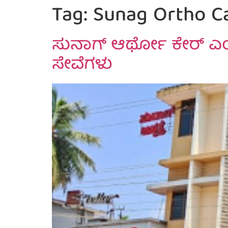
Tag:
Sunag Ortho Ca
ಸುನಾಗ್ ಆರ್ಥೋ ಕೇರ್ ಎಂಡ್ 
ಸೇವೆಗಳು