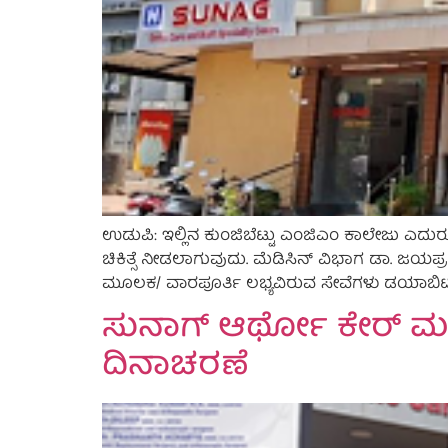
ಉಡುಪಿ: ಇಲ್ಲಿನ ಕುಂಜಿಬೆಟ್ಟು ಎಂಜಿಎಂ ಕಾಲೇಜು ಎದುರುಗ
ಚಿಕಿತ್ಸೆ ನೀಡಲಾಗುವುದು. ಮೆಡಿಸಿನ್ ವಿಭಾಗ ಡಾ. ಜಯಪ್
ಮೂಲಕ/ ವಾರಪೂರ್ತಿ ಲಭ್ಯವಿರುವ ಸೇವೆಗಳು ಡಯಾಬಿಟೀಸ್, 
ಸುನಾಗ್ ಆರ್ಥೋ ಕೇರ್ ಮತ್ತು 
ದಿನಾಚರಣೆ