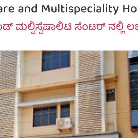
re and Multispeciality Ho
ಮಲ್ಟಿಸ್ಪೆಷಾಲಿಟಿ ಸೆಂಟರ್ ನಲ್ಲಿ ಲಭ