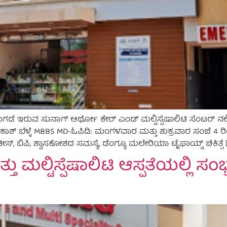
ಡೆ ಇರುವ ಸುನಾಗ್ ಆರ್ಥೋ ಕೇರ್ ಎಂಡ್ ಮಲ್ಟಿಸ್ಪೆಷಾಲಿಟಿ ಸೆಂಟರ್ ನಲ್ಲಿ 
ರಕಾಶ್ ಬೆಳ್ಳೆ MBBS MD-ಓಪಿಡಿ: ಮಂಗಳವಾರ ಮತ್ತು ಶುಕ್ರವಾರ ಸಂಜೆ 4 ರಿ
ಬಿಪಿ, ಶ್ವಾಸಕೋಶದ ಸಮಸ್ಯೆ, ಡೆಂಗ್ಯೂ ಮಲೇರಿಯಾ ಟೈಫಾಯ್ಡ್ ಚಿಕಿತ್ಸೆ [
ಮಲ್ಟಿಸ್ಪೆಷಾಲಿಟಿ ಆಸ್ಪತೆಯಲ್ಲಿ ಸಂಭ್