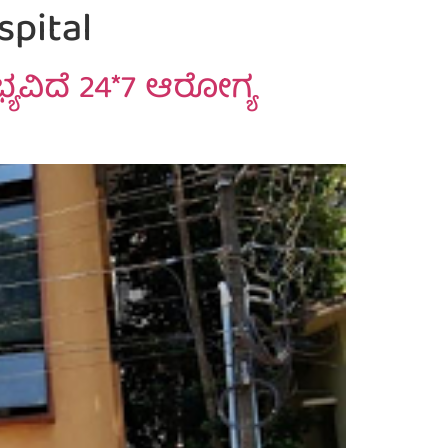
spital
್ಯವಿದೆ 24*7 ಆರೋಗ್ಯ