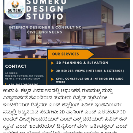
ಉಡುಪಿ: ಕಟ್ಟಡ ನಿರ್ಮಾಣದಲ್ಲಿ ಆಧುನಿಕತೆ, ಗುಣಮಟ್ಟ ಮತ್ತು
ವಿಶ್ವಾಸಾರ್ಹತೆ ಹೊಂದಿರುವ ಸುಮೇರು ಡಿಸೈನ್ ಸ್ಟುಡಿಯೋ
ಇಂಟೀರಿಯರ್ ಡಿಸೈನರ್ ಎಂಡ್ ಕನ್ಸಲ್ಟಿಂಗ್ ಸಿವಿಲ್ ಇಂಜಿನಿಯರ್ಸ್
ನಮ್ಮಲ್ಲಿ ಲಭ್ಯವಿರುವ ಸೇವೆಗಳು: 2D ಪ್ಲಾನಿಂಗ್ ಎಂಡ್ ಎಲೆವೇಶನ್ 3D
ರೆಂಡರ್ ವೀವ್ಸ್ (ಇಂಟೀರಿಯರ್ ಎಂಡ್ ಎಕ್ಸ್ ಟೀರಿಯರ್) ಸಿವಿಲ್ ಕನ್
ಸ್ಟ್ರಕ್ಷನ್ ಎಂಡ್ ಇಂಟೀರಿಯರ್ ಡಿಸೈನಿಂಗ್ ವರ್ಕ್ ಆರ್ಕಿಟೆಕ್ಚರಲ್ ಎಂಡ್