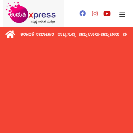
ಕರಾವಳಿ ಸಮಾಚಾರ
ರಾಜ್ಯ ಸುದ್ದಿ
ನಮ್ಮ ಊರು-ನಮ್ಮ ಬೇರು
ದೇಶ