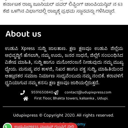
ಕರ್ನಾಟಕ ರಾಜ್ಯ ಜೂನಿಯರ್ ಪವರ್ ಲಿಫ್ಟಿಂಗ್ ಚಾಂಪಿಯನ್ಶಿಪ್ ನ 63
ಕೆಜಿ ಒಳಗಿನ ವಿಭಾಗದಲ್ಲಿ ರಾಜ್ಯಕ್ಕೆ ಪ್ರಥಮ ಸ್ಥಾನವನ್ನು ಗಳಿಸಿದ್ದಾರೆ.
About us
ಉಡುಪಿ Xpress ಸುದ್ದಿ ಜಾಲತಾಣ. ಕ್ಷಣ ಕ್ಷಣವೂ ಉಡುಪಿ ಜಿಲ್ಲೆಯ
ಅಭಿವೃದ್ಧಿಗೆ ಹೆಗಲಾಗಿ, ನಮ್ಮ ಊರು, ಜನರ ಸಾಧನೆ, ಜಿಲ್ಲೆಗೆ ಸಂಬಂಧಿಸಿದ
ವಿಶೇಷ ಮಾಹಿತಿ, ಸುದ್ದಿ ಹಾಗೂ ಮನೋರಂಜನೆ ನೀಡುವುದು ನಮ್ಮ ಮುಖ್ಯ
ಧ್ಯೇಯ. ಮನುಷ್ಯ ಪರ ಕಾಳಜಿ, ನಿಖರ ಹಾಗೂ ಪಕ್ವ ಸುದ್ದಿ, ಮಾಹಿತಿಯಿಂದ
ಆಹ್ಲಾದಕರ ಸಮಾಜ ನಿರ್ಮಾಣ ಸಾಧ್ಯವೆಂಬುದು ನಮ್ಮ ನಂಬಿಕೆ. ಕರಾವಳಿಗೆ
ಧ್ವನಿಯಾಗುವ ನಮ್ಮ ಕನಸು ಕ್ಷಣ ಕ್ಷಣವೂ ಜಾರಿಯಲ್ಲಿರುತ್ತದೆ.
9591650840
contact@udupixpress.com
First floor, Bhakta towers, kalsanka , Udupi.
Udupixpress © Copyright 2020. All rights reserved.
Designed By
Fluxemy
ಉಡುಪಿXPRESS ವಾಟ್ಸಾಪ್ ಗುಂಪಿಗೆ ಸೇರಿ