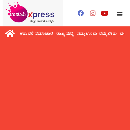
ಕರಾವಳಿ ಸಮಾಚಾರ
ರಾಜ್ಯ ಸುದ್ದಿ
ನಮ್ಮ ಊರು-ನಮ್ಮ ಬೇರು
ದೇಶ