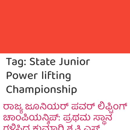
Tag:
State Junior
Power lifting
Championship
ರಾಜ್ಯ ಜೂನಿಯರ್ ಪವರ್ ಲಿಫ್ಟಿಂಗ್
ಚಾಂಪಿಯನ್ಶಿಪ್: ಪ್ರಥಮ ಸ್ಥಾನ
ಗಳಿಸಿದ ಕುಮಾರಿ ಶೃತಿ ಎಸ್.