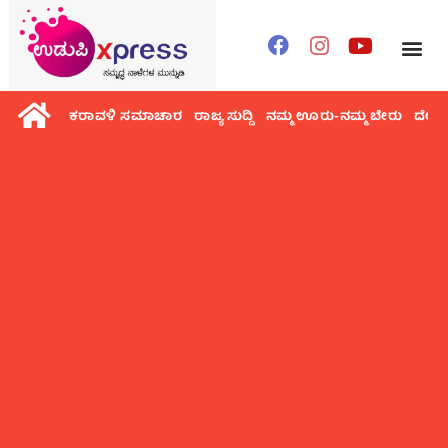
ಕರಾವಳಿ ಸಮಾಚಾರ
ರಾಜ್ಯ ಸುದ್ದಿ
ನಮ್ಮ ಊರು-ನಮ್ಮ ಬೇರು
ದೇಶ