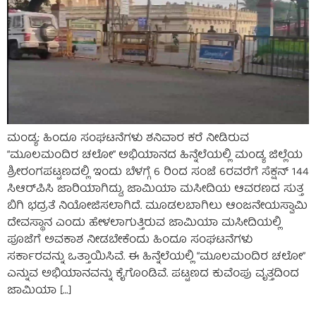
ಮಂಡ್ಯ: ಹಿಂದೂ ಸಂಘಟನೆಗಳು ಶನಿವಾರ ಕರೆ ನೀಡಿರುವ
“ಮೂಲಮಂದಿರ ಚಲೋ” ಅಭಿಯಾನದ ಹಿನ್ನೆಲೆಯಲ್ಲಿ ಮಂಡ್ಯ ಜಿಲ್ಲೆಯ
ಶ್ರೀರಂಗಪಟ್ಟಣದಲ್ಲಿ ಇಂದು ಬೆಳಗ್ಗೆ 6 ರಿಂದ ಸಂಜೆ 6ರವರೆಗೆ ಸೆಕ್ಷನ್ 144
ಸಿಆರ್‌ಪಿಸಿ ಜಾರಿಯಾಗಿದ್ದು, ಜಾಮಿಯಾ ಮಸೀದಿಯ ಆವರಣದ ಸುತ್ತ
ಬಿಗಿ ಭದ್ರತೆ ನಿಯೋಜಿಸಲಾಗಿದೆ. ಮೂಡಲಬಾಗಿಲು ಆಂಜನೇಯಸ್ವಾಮಿ
ದೇವಸ್ಥಾನ ಎಂದು ಹೇಳಲಾಗುತ್ತಿರುವ ಜಾಮಿಯಾ ಮಸೀದಿಯಲ್ಲಿ
ಪೂಜೆಗೆ ಅವಕಾಶ ನೀಡಬೇಕೆಂದು ಹಿಂದೂ ಸಂಘಟನೆಗಳು
ಸರ್ಕಾರವನ್ನು ಒತ್ತಾಯಿಸಿವೆ. ಈ ಹಿನ್ನೆಲೆಯಲ್ಲಿ “ಮೂಲಮಂದಿರ ಚಲೋ”
ಎನ್ನುವ ಅಭಿಯಾನವನ್ನು ಕೈಗೊಂಡಿವೆ. ಪಟ್ಟಣದ ಕುವೆಂಪು ವೃತ್ತದಿಂದ
ಜಾಮಿಯಾ […]