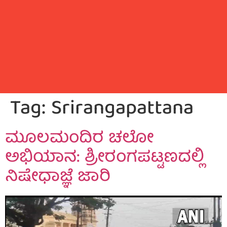
Tag:
Srirangapattana
ಮೂಲಮಂದಿರ ಚಲೋ
ಅಭಿಯಾನ: ಶ್ರೀರಂಗಪಟ್ಟಣದಲ್ಲಿ
ನಿಷೇಧಾಜ್ಞೆ ಜಾರಿ