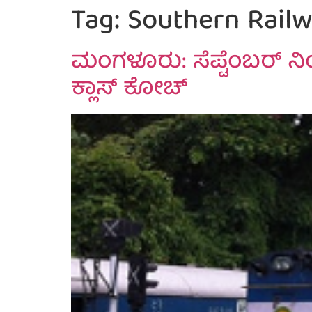
Tag:
Southern Rail
ಮಂಗಳೂರು: ಸೆಪ್ಟೆಂಬರ್ ನಿ
ಕ್ಲಾಸ್ ಕೋಚ್