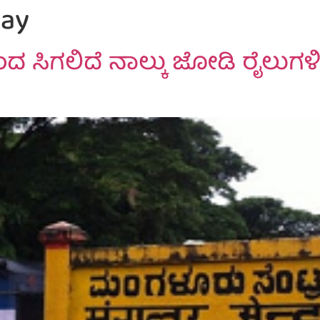
way
ಂದ ಸಿಗಲಿದೆ ನಾಲ್ಕು ಜೋಡಿ ರೈಲುಗಳ