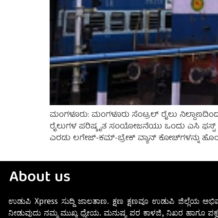
ಮಂಗಳೂರು: ಮಂಗಳೂರು ಸೆಂಟ್ರಲ್ ರೈಲು ನಿಲ್ದಾಣದಿಂದ 
ರೈಲುಗಳ ಪರಿಷ್ಕೃತ ಸಂಯೋಜನೆಯು ಒಂದು ಎಸಿ ಫಸ್ಟ್ ಕ್ಲಾ
ಎರಡು ಲಗೇಜ್-ಕಮ್-ಬ್ರೇಕ್ ವ್ಯಾನ್ ಕೋಚ್‌ಗಳನ್ನು ಹೊಂದ
About us
ಉಡುಪಿ Xpress ಸುದ್ದಿ ಜಾಲತಾಣ. ಕ್ಷಣ ಕ್ಷಣವೂ ಉಡುಪಿ ಜಿಲ್ಲೆಯ ಅಭಿವ
ನೀಡುವುದು ನಮ್ಮ ಮುಖ್ಯ ಧ್ಯೇಯ. ಮನುಷ್ಯ ಪರ ಕಾಳಜಿ, ನಿಖರ ಹಾಗೂ ಪಕ್ವ