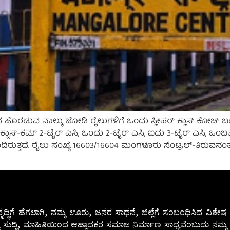
ಹೊರಡುವ ನಾಲ್ಕು ಜೋಡಿ ರೈಲುಗಳಿಗೆ ಒಂದು ಸ್ಲೀಪರ್ ಕ್ಲಾಸ್ ಕೋಚ್ ಬದಲ
ಸ್-ಕಮ್ 2-ಟೈರ್ ಎಸಿ, ಒಂದು 2-ಟೈರ್ ಎಸಿ, ಐದು 3-ಟೈರ್ ಎಸಿ, ಒಂಬತ್ತು
ಿರುತ್ತದೆ. ರೈಲು ಸಂಖ್ಯೆ 16603/16604 ಮಂಗಳೂರು ಸೆಂಟ್ರಲ್-ತಿರುವನಂತ
ೃದ್ಧಿಗೆ ಹೆಗಲಾಗಿ, ನಮ್ಮ ಊರು, ಜನರ ಸಾಧನೆ, ಜಿಲ್ಲೆಗೆ ಸಂಬಂಧಿಸಿದ ವಿಶ
 ಸುದ್ದಿ, ಮಾಹಿತಿಯಿಂದ ಆಹ್ಲಾದಕರ ಸಮಾಜ ನಿರ್ಮಾಣ ಸಾಧ್ಯವೆಂಬುದು ನಮ್ಮ ನ