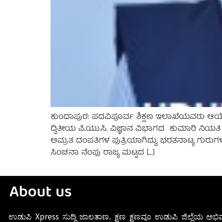
ಕುಂದಾಪುರ: ಪದವಿಪೂರ್ವ ಶಿಕ್ಷಣ ಇಲಾಖೆಯವರು ಆಯೋಜ
ದ್ವಿತೀಯ ಪಿ.ಯು.ಸಿ. ವಿಜ್ಞಾನ ವಿಭಾಗದ ಕುಮಾರಿ ನಿಯತಿ 
ಅಮ್ರತ ದಂಪತಿಗಳ ಪುತ್ರಿಯಾಗಿದ್ದು, ಭರತನಾಟ್ಯ ಗುರುಗಳಾದ
ಸಿಂಚನಾ ನೆಂಪು ರಾಜ್ಯ ಮಟ್ಟದ […]
About us
ಉಡುಪಿ Xpress ಸುದ್ದಿ ಜಾಲತಾಣ. ಕ್ಷಣ ಕ್ಷಣವೂ ಉಡುಪಿ ಜಿಲ್ಲೆಯ ಅಭಿವ