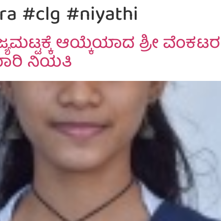
a #clg #niyathi
ರಾಜ್ಯಮಟ್ಟಕ್ಕೆ ಆಯ್ಕೆಯಾದ ಶ್ರೀ ವ
ಮಾರಿ ನಿಯತಿ