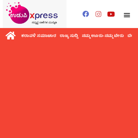
ಕರಾವಳಿ ಸಮಾಚಾರ
ರಾಜ್ಯ ಸುದ್ದಿ
ನಮ್ಮ ಊರು-ನಮ್ಮ ಬೇರು
ದೇಶ