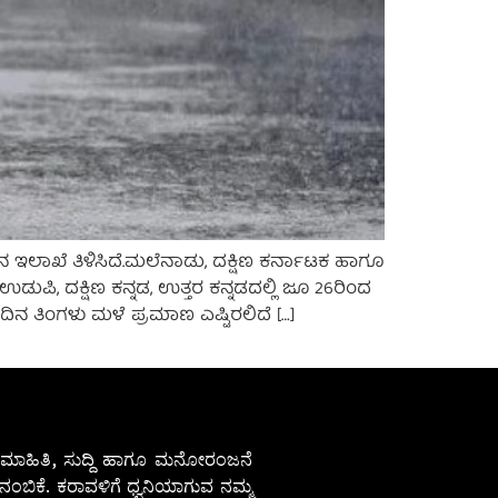
ಇಲಾಖೆ ತಿಳಿಸಿದೆ.ಮಲೆನಾಡು, ದಕ್ಷಿಣ ಕರ್ನಾಟಕ ಹಾಗೂ
ಿ, ದಕ್ಷಿಣ ಕನ್ನಡ, ಉತ್ತರ ಕನ್ನಡದಲ್ಲಿ ಜೂ 26ರಿಂದ
ನ ತಿಂಗಳು ಮಳೆ ಪ್ರಮಾಣ ಎಷ್ಟಿರಲಿದೆ […]
ೇಷ ಮಾಹಿತಿ, ಸುದ್ದಿ ಹಾಗೂ ಮನೋರಂಜನೆ
ಂಬಿಕೆ. ಕರಾವಳಿಗೆ ಧ್ವನಿಯಾಗುವ ನಮ್ಮ