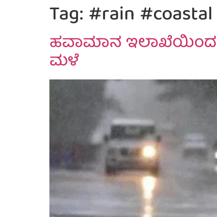
Tag:
#rain #coasta
ಹವಾಮಾನ ಇಲಾಖೆಯಿಂದ ಮು
ಮಳೆ