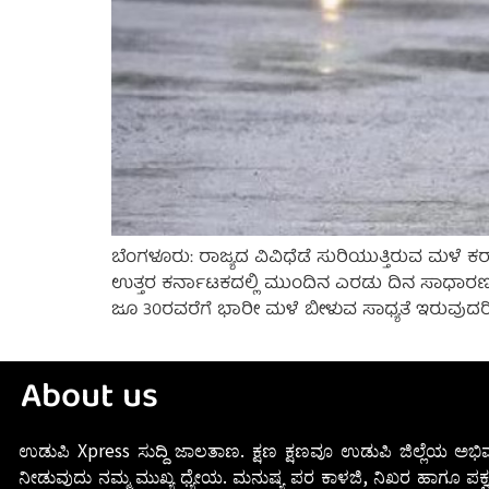
ಬೆಂಗಳೂರು: ರಾಜ್ಯದ ವಿವಿಧೆಡೆ ಸುರಿಯುತ್ತಿರುವ ಮಳ
ಉತ್ತರ ಕರ್ನಾಟಕದಲ್ಲಿ ಮುಂದಿನ ಎರಡು ದಿನ ಸಾಧಾರಣ ಮ
ಜೂ 30ರವರೆಗೆ ಭಾರೀ ಮಳೆ ಬೀಳುವ ಸಾಧ್ಯತೆ ಇರುವುದರಿ
About us
ಉಡುಪಿ Xpress ಸುದ್ದಿ ಜಾಲತಾಣ. ಕ್ಷಣ ಕ್ಷಣವೂ ಉಡುಪಿ ಜಿಲ್ಲೆಯ ಅಭಿವ
ನೀಡುವುದು ನಮ್ಮ ಮುಖ್ಯ ಧ್ಯೇಯ. ಮನುಷ್ಯ ಪರ ಕಾಳಜಿ, ನಿಖರ ಹಾಗೂ ಪಕ್ವ