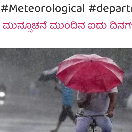
l #Meteorological #depar
ನ್ಸೂಚನೆ ಮುಂದಿನ ಐದು ದಿನಗಳ 