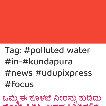
Tag:
#polluted water
#in-#kundapura
#news #udupixpress
#focus
ಒಮ್ಮೆ ಈ ಕೊಳಚೆ ನೀರನ್ನು ಕುಡಿದು