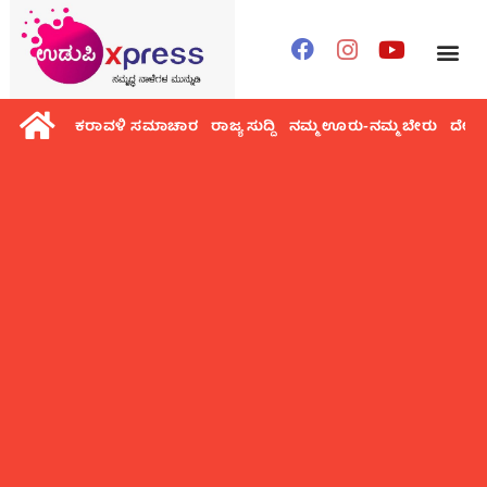
ಕರಾವಳಿ ಸಮಾಚಾರ
ರಾಜ್ಯ ಸುದ್ದಿ
ನಮ್ಮ ಊರು-ನಮ್ಮ ಬೇರು
ದೇಶ