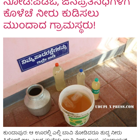
ನೋಡಿ:ಪಿಡಿಓ, ಜನಪ್ರತಿನಿಧಿಗಳಿಗೆ
ಕೊಳೆಚೆ ನೀರು ಕುಡಿಸಲು
ಮುಂದಾದ ಗ್ರಾಮಸ್ಥರು!
ಕುಂದಾಪುರ: ಆ ಊರಲ್ಲಿ ಎಲ್ಲಿ ಬಾವಿ ತೋಡಿದರೂ ಶುದ್ದ ನೀರು