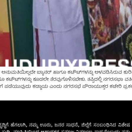
ನುಮತಿಯಿಲ್ಲದೇ ಬ್ಯಾನರ್ ಹಾಗೂ ಕಟೌಟ್‌ಗಳನ್ನು ಅಳವಡಿಸಿರುವ ಕುರಿತು
ೂ ಕಟೌಟ್‌ಗಳನ್ನು ಕೂಡಲೇ ತೆರವುಗೊಳಿಸಬೇಕು. ತಪ್ಪಿದಲ್ಲಿ ನಗರಸಭಾ ವ
 ಪಡೆಯುವುದು ಕಡ್ಡಾಯ ಎಂದು ನಗರಸಭೆ ಪೌರಾಯುಕ್ತರ ಕಚೇರಿ ಪ್ರಕಟಣೆ 
ೃದ್ಧಿಗೆ ಹೆಗಲಾಗಿ, ನಮ್ಮ ಊರು, ಜನರ ಸಾಧನೆ, ಜಿಲ್ಲೆಗೆ ಸಂಬಂಧಿಸಿದ ವಿಶ
 ಸುದ್ದಿ, ಮಾಹಿತಿಯಿಂದ ಆಹ್ಲಾದಕರ ಸಮಾಜ ನಿರ್ಮಾಣ ಸಾಧ್ಯವೆಂಬುದು ನಮ್ಮ ನ