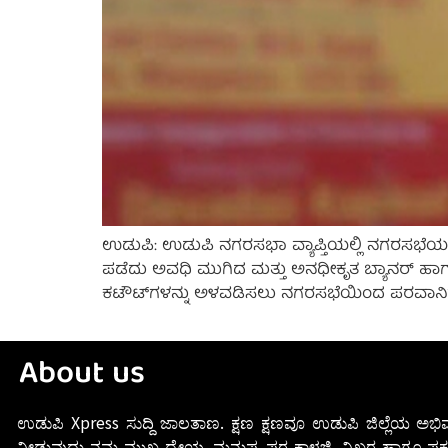
ಉಡುಪಿ: ಉಡುಪಿ ನಗರಸಭಾ ವ್ಯಾಪ್ತಿಯಲ್ಲಿ ನಗರಸಭೆಯ ಅ
ಪಡೆದು ಅವಧಿ ಮುಗಿದ ಮತ್ತು ಅನಧೀಕೃತ ಬ್ಯಾನರ್ ಹಾಗ
ಕಟೌಟ್‌ಗಳನ್ನು ಅಳವಡಿಸಲು ನಗರಸಭೆಯಿಂದ ಪರವಾನಿಗೆ
About us
ಉಡುಪಿ Xpress ಸುದ್ದಿ ಜಾಲತಾಣ. ಕ್ಷಣ ಕ್ಷಣವೂ ಉಡುಪಿ ಜಿಲ್ಲೆಯ ಅಭಿವ
ನೀಡುವುದು ನಮ್ಮ ಮುಖ್ಯ ಧ್ಯೇಯ. ಮನುಷ್ಯ ಪರ ಕಾಳಜಿ, ನಿಖರ ಹಾಗೂ ಪಕ್ವ