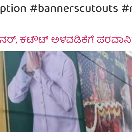
ption #bannerscutouts #m
್ಯಾನರ್, ಕಟೌಟ್ ಅಳವಡಿಕೆಗೆ ಪರವಾನಿ