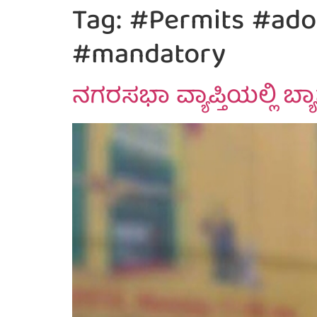
Tag:
#Permits #ado
#mandatory
ನಗರಸಭಾ ವ್ಯಾಪ್ತಿಯಲ್ಲಿ ಬ