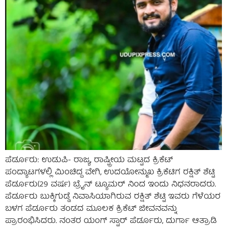
ಪೆರ್ಡೂರು: ಉಡುಪಿ- ರಾಜ್ಯ, ರಾಷ್ಟ್ರೀಯ ಮಟ್ಟದ ಕ್ರಿಕೆಟ್
ಪಂದ್ಯಾಟಗಳಲ್ಲಿ ಮಿಂಚಿದ್ದ ವೇಗಿ, ಉದಯೋನ್ಮುಖ ಕ್ರಿಕೆಟಿಗ ರಕ್ಷಿತ್ ಶೆಟ್ಟಿ
ಪೆರ್ಡೂರು(29 ವರ್ಷ) ಬ್ರೈನ್ ಟ್ಯೂಮರ್ ನಿಂದ ಇಂದು ನಿಧನರಾದರು.
ಪೆರ್ಡೂರು ಬುಕ್ಕಿಗುಡ್ಡೆ ನಿವಾಸಿಯಾಗಿರುವ ರಕ್ಷಿತ್ ಶೆಟ್ಟಿ ಇವರು ಗೆಳೆಯರ
ಬಳಗ ಪೆರ್ಡೂರು ತಂಡದ ಮೂಲಕ ಕ್ರಿಕೆಟ್ ಜೀವನವನ್ನು
ಪ್ರಾರಂಭಿಸಿದರು. ನಂತರ ಯಂಗ್ ಸ್ಟಾರ್ ಪೆರ್ಡೂರು, ದುರ್ಗಾ ಆತ್ರಾಡಿ