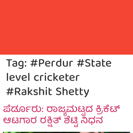
Tag:
#Perdur #State
level cricketer
#Rakshit Shetty
ಪೆರ್ಡೂರು: ರಾಜ್ಯಮಟ್ಟದ ಕ್ರಿಕೆಟ್
ಆಟಗಾರ ರಕ್ಷಿತ್ ಶೆಟ್ಟಿ ನಿಧನ