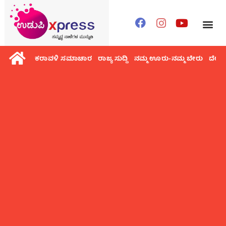
ಕರಾವಳಿ ಸಮಾಚಾರ
ರಾಜ್ಯ ಸುದ್ದಿ
ನಮ್ಮ ಊರು-ನಮ್ಮ ಬೇರು
ದೇಶ