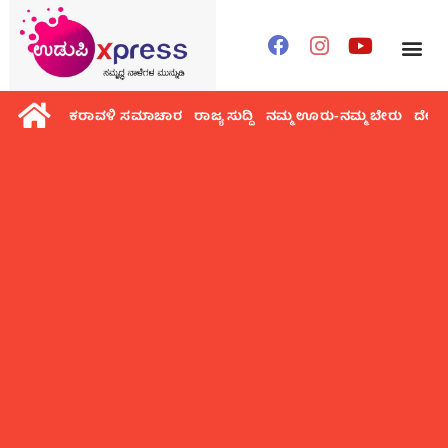
ಕರಾವಳಿ ಸಮಾಚಾರ
ರಾಜ್ಯ ಸುದ್ದಿ
ನಮ್ಮ ಊರು-ನಮ್ಮ ಬೇರು
ದೇಶ