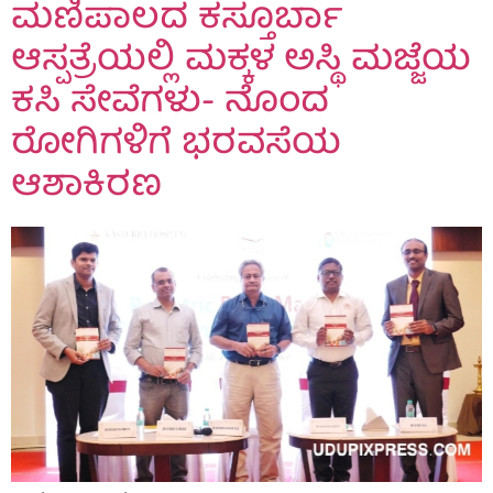
ಮಣಿಪಾಲದ ಕಸ್ತೂರ್ಬಾ
ಆಸ್ಪತ್ರೆಯಲ್ಲಿ ಮಕ್ಕಳ ಅಸ್ಥಿ ಮಜ್ಜೆಯ
ಕಸಿ ಸೇವೆಗಳು- ನೊಂದ
ರೋಗಿಗಳಿಗೆ ಭರವಸೆಯ
ಆಶಾಕಿರಣ