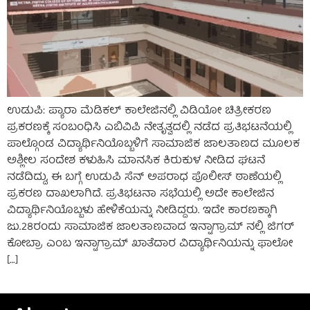
ಉಡುಪಿ: ಪ್ಯಾರಾ ಮೆಡಿಕಲ್ ಕಾಲೇಜಿನಲ್ಲಿ ವಿಡಿಯೋ ಚಿತ್ರೀಕರಣ
ಪ್ರಕರಣಕ್ಕೆ ಸಂಬಂಧಿಸಿ ಎಬಿವಿಪಿ ನೇತೃತ್ವದಲ್ಲಿ ನಡೆದ ಪ್ರತಿಭಟನೆಯಲ್ಲಿ
ಪಾಲ್ಗೊಂಡ ವಿದ್ಯಾರ್ಥಿನಿಯೊಬ್ಬಳಿಗೆ ಸಾಮಾಜಿಕ ಜಾಲತಾಣದ ಮೂಲಕ
ಅಶ್ಲೀಲ ಸಂದೇಶ ಕಳುಹಿಸಿ ಮಾನಸಿಕ ಕಿರುಕುಳ ನೀಡಿದ ಘಟನೆ
ನಡೆದಿದ್ದು, ಈ ಬಗ್ಗೆ ಉಡುಪಿ ಸೆನ್ ಅಪರಾಧ ಪೊಲೀಸ್ ಠಾಣೆಯಲ್ಲಿ
ಪ್ರಕರಣ ದಾಖಲಾಗಿದೆ. ಪ್ರತಿಭಟನಾ ಸಭೆಯಲ್ಲಿ ಅದೇ ಕಾಲೇಜಿನ
ವಿದ್ಯಾರ್ಥಿನಿಯೊಬ್ಬಳು ಹೇಳಿಕೆಯನ್ನು ನೀಡಿದ್ದರು. ಇದೇ ಕಾರಣಕ್ಕಾಗಿ
ಜು.28ರಂದು ಸಾಮಾಜಿಕ ಜಾಲತಾಣವಾದ ಇನ್ಟಾಗ್ರಾಮ್ ನಲ್ಲಿ ಜಿಗರ್
ಕೋಬ್ರಾ ಎಂಬ ಇನ್ಟಾಗ್ರಾಮ್ ಖಾತೆದಾರ ವಿದ್ಯಾರ್ಥಿನಿಯನ್ನು ಫಾಲೋ
[…]