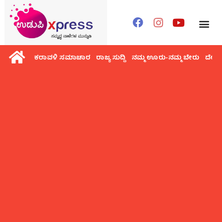
ಕರಾವಳಿ ಸಮಾಚಾರ
ರಾಜ್ಯ ಸುದ್ದಿ
ನಮ್ಮ ಊರು-ನಮ್ಮ ಬೇರು
ದೇಶ