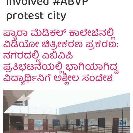
involved #ABVP
protest city
ಪ್ಯಾರಾ ಮೆಡಿಕಲ್ ಕಾಲೇಜಿನಲ್ಲಿ
ವಿಡಿಯೋ ಚಿತ್ರೀಕರಣ ಪ್ರಕರಣ:
ನಗರದಲ್ಲಿ ಎಬಿವಿಪಿ
ಪ್ರತಿಭಟನೆಯಲ್ಲಿ ಭಾಗಿಯಾಗಿದ್ದ
ವಿದ್ಯಾರ್ಥಿನಿಗೆ ಅಶ್ಲೀಲ ಸಂದೇಶ