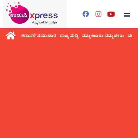
ಕರಾವಳಿ ಸಮಾಚಾರ
ರಾಜ್ಯ ಸುದ್ದಿ
ನಮ್ಮ ಊರು-ನಮ್ಮ ಬೇರು
ದೇಶ