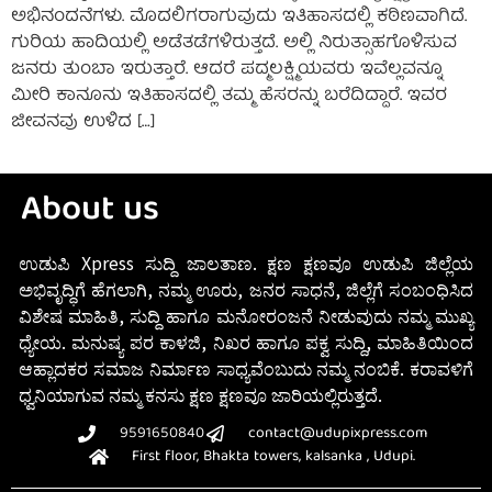
ಅಭಿನಂದನೆಗಳು. ಮೊದಲಿಗರಾಗುವುದು ಇತಿಹಾಸದಲ್ಲಿ ಕಠಿಣವಾಗಿದೆ.
ಗುರಿಯ ಹಾದಿಯಲ್ಲಿ ಅಡೆತಡೆಗಳಿರುತ್ತದೆ. ಅಲ್ಲಿ ನಿರುತ್ಸಾಹಗೊಳಿಸುವ
ಜನರು ತುಂಬಾ ಇರುತ್ತಾರೆ. ಆದರೆ ಪದ್ಮಲಕ್ಷ್ಮಿಯವರು ಇವೆಲ್ಲವನ್ನೂ
ಮೀರಿ ಕಾನೂನು ಇತಿಹಾಸದಲ್ಲಿ ತಮ್ಮ ಹೆಸರನ್ನು ಬರೆದಿದ್ದಾರೆ. ಇವರ
ಜೀವನವು ಉಳಿದ […]
About us
ಉಡುಪಿ Xpress ಸುದ್ದಿ ಜಾಲತಾಣ. ಕ್ಷಣ ಕ್ಷಣವೂ ಉಡುಪಿ ಜಿಲ್ಲೆಯ
ಅಭಿವೃದ್ಧಿಗೆ ಹೆಗಲಾಗಿ, ನಮ್ಮ ಊರು, ಜನರ ಸಾಧನೆ, ಜಿಲ್ಲೆಗೆ ಸಂಬಂಧಿಸಿದ
ವಿಶೇಷ ಮಾಹಿತಿ, ಸುದ್ದಿ ಹಾಗೂ ಮನೋರಂಜನೆ ನೀಡುವುದು ನಮ್ಮ ಮುಖ್ಯ
ಧ್ಯೇಯ. ಮನುಷ್ಯ ಪರ ಕಾಳಜಿ, ನಿಖರ ಹಾಗೂ ಪಕ್ವ ಸುದ್ದಿ, ಮಾಹಿತಿಯಿಂದ
ಆಹ್ಲಾದಕರ ಸಮಾಜ ನಿರ್ಮಾಣ ಸಾಧ್ಯವೆಂಬುದು ನಮ್ಮ ನಂಬಿಕೆ. ಕರಾವಳಿಗೆ
ಧ್ವನಿಯಾಗುವ ನಮ್ಮ ಕನಸು ಕ್ಷಣ ಕ್ಷಣವೂ ಜಾರಿಯಲ್ಲಿರುತ್ತದೆ.
9591650840
contact@udupixpress.com
First floor, Bhakta towers, kalsanka , Udupi.