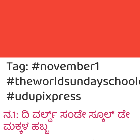
Tag:
#november1
#theworldsundayschool
#udupixpress
ನ.1: ದಿ‌ ವರ್ಲ್ಡ್ ಸಂಡೇ ಸ್ಕೂಲ್ ಡೇ
ಮಕ್ಕಳ ಹಬ್ಬ