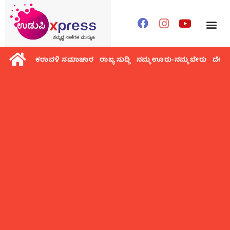
ಕರಾವಳಿ ಸಮಾಚಾರ
ರಾಜ್ಯ ಸುದ್ದಿ
ನಮ್ಮ ಊರು-ನಮ್ಮ ಬೇರು
ದೇಶ