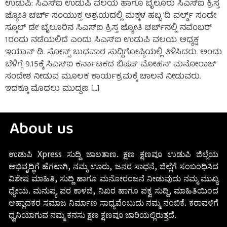
ಉಡುಪಿ: ಸಿಎಸ್‌ಐ ಉಡುಪಿ ವಲಯ ಹಾಗೂ ಬೈಲೂರು ಸಿಎಸ್‌ಐ ಕ್ರಿಸ್ತ
ಜ್ಯೋತಿ ಚರ್ಚ್‌ ಸಂಯುಕ್ತ ಆಶ್ರಯದಲ್ಲಿ ಮಕ್ಕಳ ಹಬ್ಬ ‘ದಿ ವರ್ಲ್ಡ್‌ ಸಂಡೇ
ಸ್ಕೂಲ್‌ ಡೇ’ ಬೈಲೂರಿನ ಸಿಎಸ್‌ಐ ಕ್ರಿಸ್ತ ಜ್ಯೋತಿ ಚರ್ಚ್‌ನಲ್ಲಿ ನವೆಂಬರ್‌
1ರಂದು ನಡೆಯಲಿದೆ ಎಂದು ಸಿಎಸ್‌ಐ ಉಡುಪಿ ವಲಯ ಅಧ್ಯಕ್ಷ
ಇಯಾನ್‌ ಡಿ. ಸೋನ್ಸ್‌ ಬುಧವಾರ ಸುದ್ದಿಗೋಷ್ಠಿಯಲ್ಲಿ ತಿಳಿಸಿದರು. ಅಂದು
ಬೆಳಿಗ್ಗೆ 9.15ಕ್ಕೆ ಸಿಎಸ್‌ಐ ಕರ್ನಾಟಕದ ಬಿಷಪ್‌ ಮೋಹನ್‌ ಮನೋರಾಜ್‌
ಸಂದೇಶ ನೀಡುವ ಮೂಲಕ ಕಾರ್ಯಕ್ರಮಕ್ಕೆ ಚಾಲನೆ ನೀಡುವರು.
ಇದಕ್ಕೂ ಮೊದಲು ಮುದ್ದಣ […]
About us
ಉಡುಪಿ Xpress ಸುದ್ದಿ ಜಾಲತಾಣ. ಕ್ಷಣ ಕ್ಷಣವೂ ಉಡುಪಿ ಜಿಲ್ಲೆಯ
ಅಭಿವೃದ್ಧಿಗೆ ಹೆಗಲಾಗಿ, ನಮ್ಮ ಊರು, ಜನರ ಸಾಧನೆ, ಜಿಲ್ಲೆಗೆ ಸಂಬಂಧಿಸಿದ
ವಿಶೇಷ ಮಾಹಿತಿ, ಸುದ್ದಿ ಹಾಗೂ ಮನೋರಂಜನೆ ನೀಡುವುದು ನಮ್ಮ ಮುಖ್ಯ
ಧ್ಯೇಯ. ಮನುಷ್ಯ ಪರ ಕಾಳಜಿ, ನಿಖರ ಹಾಗೂ ಪಕ್ವ ಸುದ್ದಿ, ಮಾಹಿತಿಯಿಂದ
ಆಹ್ಲಾದಕರ ಸಮಾಜ ನಿರ್ಮಾಣ ಸಾಧ್ಯವೆಂಬುದು ನಮ್ಮ ನಂಬಿಕೆ. ಕರಾವಳಿಗೆ
ಧ್ವನಿಯಾಗುವ ನಮ್ಮ ಕನಸು ಕ್ಷಣ ಕ್ಷಣವೂ ಜಾರಿಯಲ್ಲಿರುತ್ತದೆ.