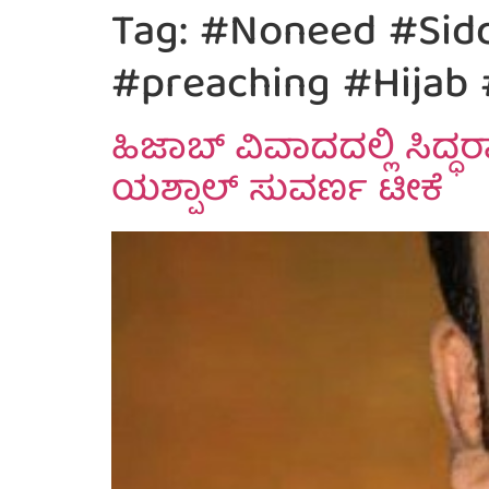
Tag:
#Noneed #Sidd
#preaching #Hijab 
ಹಿಜಾಬ್ ವಿವಾದದಲ್ಲಿ ಸಿದ್ಧ
ಯಶ್ಪಾಲ್ ಸುವರ್ಣ ಟೀಕೆ