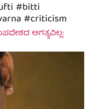
ti #bitti
arna #criticism
ಉಪದೇಶದ ಅಗತ್ಯವಿಲ್ಲ: