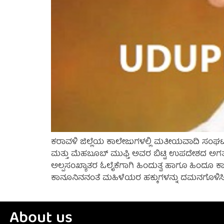
ಕರಾವಳಿ ಜಿಲ್ಲೆಯ ಕಾಲೇಜುಗಳಲ್ಲಿ ಮತೀಯವಾದಿ ಸಂಘಟನೆ
ಮತ್ತು ಮೆಹಬೂಬ್ ಮುಫ್ತಿ ಅವರ ಬಿಟ್ಟಿ ಉಪದೇಶದ ಅಗತ್ಯ
ಅಲ್ಪಸಂಖ್ಯಾತರ ಓಲೈಕೆಗಾಗಿ ಹಿಂದುತ್ವ ಹಾಗೂ ಹಿಂದೂ ಕಾ
ಕಾನೂನಿನನಂತೆ ಮಹಿಳೆಯರ ಹಕ್ಕುಗಳನ್ನು ದಮನಗೊಳಿಸಿ
About us