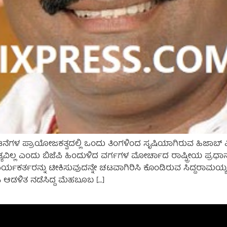
ಗಳ ಪ್ರಾಯೋಜಕತ್ವದಲ್ಲಿ ಒಂದು ತಿಂಗಳಿಂದ ಸೃಷಿಯಾಗಿರುವ ಹಿಜಾಬ್ ವಿ
ವಿಲ್ಲ ಎಂದು ಬಿಜೆಪಿ ಹಿಂದುಳಿದ ವರ್ಗಗಳ ಮೋರ್ಚಾದ ರಾಷ್ಟ್ರೀಯ ಪ್ರಧಾನ
ರ್ಯಕರ್ತರನ್ನು ಟೀಕಿಸುವುದನ್ನೇ ಚಟವಾಗಿರಿಸಿ ಕೊಂಡಿರುವ ಸಿದ್ದರಾಮಯ್ಯ,
 ಆಡಳಿತ ನಡೆಸಿದ್ದ ಮೆಹಬೂಬ […]