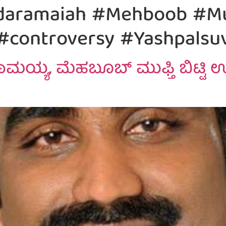
aramaiah #Mehboob #Muf
#controversy #Yashpalsuv
ರಾಮಯ್ಯ, ಮೆಹಬೂಬ್ ಮುಫ್ತಿ ಬಿಟ್ಟಿ 