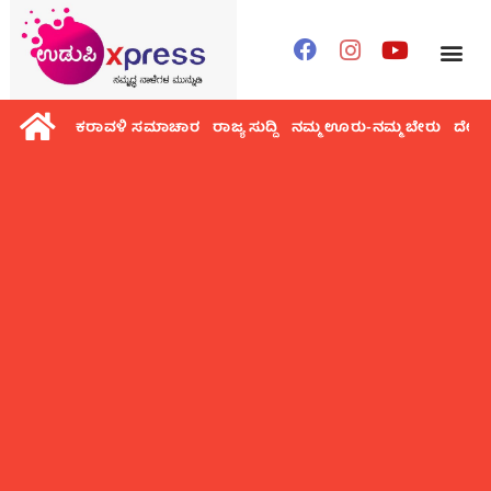
ಕರಾವಳಿ ಸಮಾಚಾರ
ರಾಜ್ಯ ಸುದ್ದಿ
ನಮ್ಮ ಊರು-ನಮ್ಮ ಬೇರು
ದೇಶ