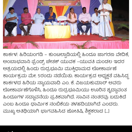
ಕಾರ್ಕಳ: ಹಿರಿಯಂಗಡಿ – ಕುಂಟಲ್ಪಾಡಿಯಲ್ಲಿ ಹಿಂದೂ ಜಾಗರಣ ವೇದಿಕೆ,
ಅಂಬಾಭವಾನಿ ಫ್ರೆಂಡ್ಸ್, ಚೇತಕ್ ಯುವಕ –ಯುವತಿ ಮಂಡಲ ಇದರ
ಆಶ್ರಯದಲ್ಲಿ ಹಿಂದು ರುದ್ರಭೂಮಿ ಮುಕ್ತಿಧಾಮದ ಲೋಕಾರ್ಪಣೆ
ಕಾರ್ಯಕ್ರಮ ಮೇ. 5ರಂದು ನಡೆಯಿತು. ಕಾರ್ಯಕ್ರದ ಅಧ್ಯಕ್ಷತೆ ವಹಿಸಿದ್ದ
ಕಾರ್ಕಳದ ಹಿರಿಯ ನ್ಯಾಯವಾದಿ ಎಂ. ಕೆ. ವಿಜಯಕುಮಾರ್ ಅವರು
ಲೋಕಾರ್ಪಣೆಗೊಳಿಸಿ, ಹಿಂದೂ ರುದ್ರಭೂಮಿಯು ಊರಿನ ಶೃದ್ಧಾವಂತ
ಹಿಂದೂಗಳ ಸದ್ಬಾವನೆಯ ಪ್ರತಿಕವಾಗಿದೆ. ಸಾವಿನ ನಂತರವು ಬದುಕಿದೆ
ಎಂಬ ಹಿಂದೂ ಧಾರ್ಮಿಕ ನಂಬಿಕೆಯ ತಳಹದಿಯಾಗಿದೆ ಎಂದರು.
ಮುಖ್ಯ ಅತಿಥಿಯಾಗಿ ಭಾಗವಹಿಸಿದ ಜೋತಿಷಿ, ಶಿಕ್ಷಕರಾದ […]