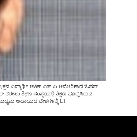
್ತನ ವಿದ್ಯಾರ್ಥಿ ಆಶಿಕ್ ಎಸ್ ವಿ ಅಮೇರಿಕಾದ ‘ಓಪನ್
ೆರೇಸಾ ಶಿಕ್ಷಣ ಸಂಸ್ಥೆಯಲ್ಲಿ ಶಿಕ್ಷಣ ಪೂರೈಸಿರುವ
ಮತ್ತು ಮಧ್ಯಮ ಆದಾಯದ ದೇಶಗಳಲ್ಲಿ […]