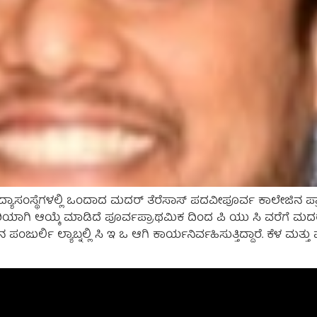
ಯಾಸಂಸ್ಥೆಗಳಲ್ಲಿ ಒಂದಾದ ಮದರ್ ತೆರೆಸಾಸ್ ಪದವೀಪೂರ್ವ ಕಾಲೇಜಿನ ಪ್ರಾಕ
ಾರಿಯಾಗಿ ಆಯ್ಕೆ ಮಾಡಿದೆ ಪೂರ್ವಪ್ರಾಥಮಿಕ ದಿಂದ ಪಿ ಯು ಸಿ ವರೆಗೆ ಮದರ್ ತ
ನ ಪಂಜುರ್ಲಿ ಲ್ಯಾಬ್ನಲ್ಲಿ ಸಿ ಇ ಒ ಆಗಿ ಕಾರ್ಯನಿರ್ವಹಿಸುತ್ತಿದ್ದಾರೆ. ಕೆಳ 