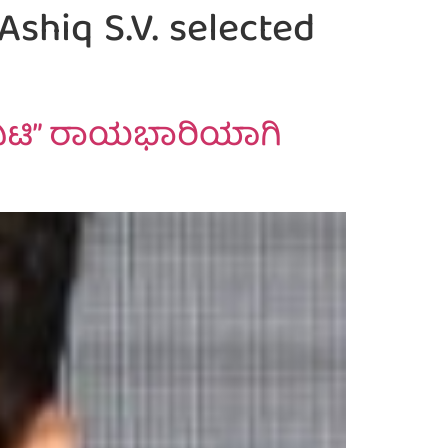
Ashiq S.V. selected
್ಯೂನಿಟಿ” ರಾಯಭಾರಿಯಾಗಿ