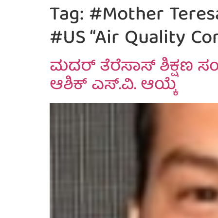
Tag:
#Mother Teresa’
#US “Air Quality C
ಮದರ್ ತೆರೆಸಾಸ್ ಶಿಕ್ಷಣ ಸಂ
ಆಶಿಕ್ ಎಸ್.ವಿ. ಆಯ್ಕೆ