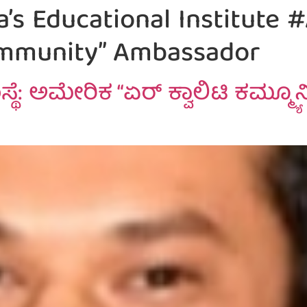
s Educational Institute #
ommunity” Ambassador
ಸ್ಥೆ: ಅಮೇರಿಕ “ಏರ್ ಕ್ವಾಲಿಟಿ ಕಮ್ಮ