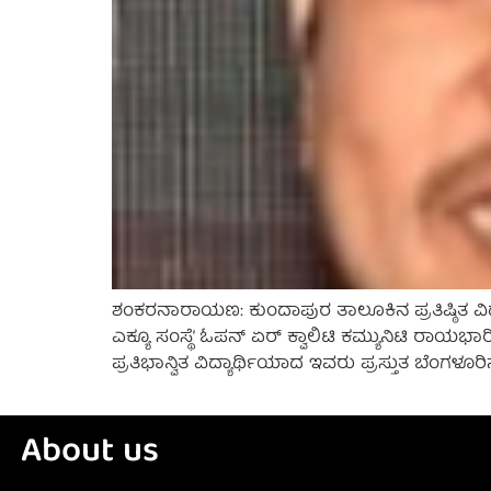
ಶಂಕರನಾರಾಯಣ: ಕುಂದಾಪುರ ತಾಲೂಕಿನ ಪ್ರತಿಷ್ಠಿತ ವಿದ್
ಎಕ್ಯೂ ಸಂಸ್ಥೆ’ ಓಪನ್ ಏರ್ ಕ್ವಾಲಿಟಿ ಕಮ್ಯುನಿಟಿ ರಾಯಭ
ಪ್ರತಿಭಾನ್ವಿತ ವಿದ್ಯಾರ್ಥಿಯಾದ ಇವರು ಪ್ರಸ್ತುತ ಬೆಂಗಳೂರಿ
About us