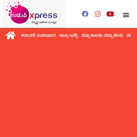
ಕರಾವಳಿ ಸಮಾಚಾರ
ರಾಜ್ಯ ಸುದ್ದಿ
ನಮ್ಮ ಊರು-ನಮ್ಮ ಬೇರು
ದೇಶ