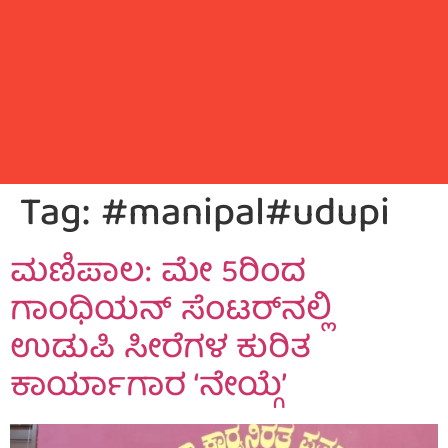
Tag:
#manipal#udupi
ಮಣಿಪಾಲ: ಮೇ 5ರಿಂದ
ಗಾಂಧಿಯನ್ ಸೆಂಟರ್‌ನಲ್ಲಿ
ಉಡುಪಿ ಸೀರೆಗಳ ಕುರಿತ
ಕಾರ್ಯಾಗಾರ ‘ನೇಯ್ಗೆ’