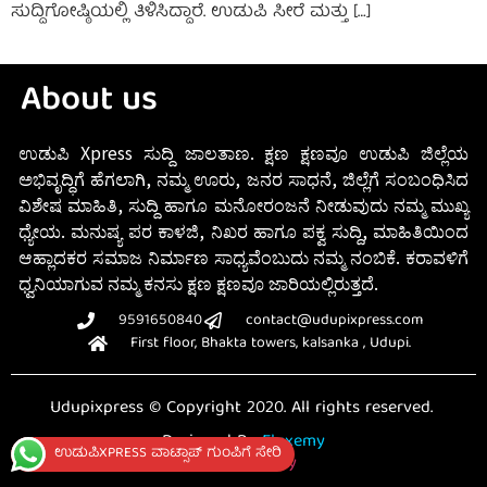
ಸುದ್ದಿಗೋಷ್ಠಿಯಲ್ಲಿ ತಿಳಿಸಿದ್ದಾರೆ. ಉಡುಪಿ ಸೀರೆ ಮತ್ತು […]
About us
ಉಡುಪಿ Xpress ಸುದ್ದಿ ಜಾಲತಾಣ. ಕ್ಷಣ ಕ್ಷಣವೂ ಉಡುಪಿ ಜಿಲ್ಲೆಯ
ಅಭಿವೃದ್ಧಿಗೆ ಹೆಗಲಾಗಿ, ನಮ್ಮ ಊರು, ಜನರ ಸಾಧನೆ, ಜಿಲ್ಲೆಗೆ ಸಂಬಂಧಿಸಿದ
ವಿಶೇಷ ಮಾಹಿತಿ, ಸುದ್ದಿ ಹಾಗೂ ಮನೋರಂಜನೆ ನೀಡುವುದು ನಮ್ಮ ಮುಖ್ಯ
ಧ್ಯೇಯ. ಮನುಷ್ಯ ಪರ ಕಾಳಜಿ, ನಿಖರ ಹಾಗೂ ಪಕ್ವ ಸುದ್ದಿ, ಮಾಹಿತಿಯಿಂದ
ಆಹ್ಲಾದಕರ ಸಮಾಜ ನಿರ್ಮಾಣ ಸಾಧ್ಯವೆಂಬುದು ನಮ್ಮ ನಂಬಿಕೆ. ಕರಾವಳಿಗೆ
ಧ್ವನಿಯಾಗುವ ನಮ್ಮ ಕನಸು ಕ್ಷಣ ಕ್ಷಣವೂ ಜಾರಿಯಲ್ಲಿರುತ್ತದೆ.
9591650840
contact@udupixpress.com
First floor, Bhakta towers, kalsanka , Udupi.
Udupixpress © Copyright 2020. All rights reserved.
Designed By
Fluxemy
ಉಡುಪಿXPRESS ವಾಟ್ಸಾಪ್ ಗುಂಪಿಗೆ ಸೇರಿ
Privacy Policy