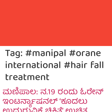
Tag:
#manipal #orane
international #hair fall
treatment
ಮಣಿಪಾಲ: ನ.19 ರಂದು ಓರೇನ್
ಇಂಟರ್ನ್ಯಾಷನಲ್ ‘ಕೂದಲು
ಉದುರುವಿಕೆ ಚಿಕಿತ್ಸೆ’ ಉಚಿತ