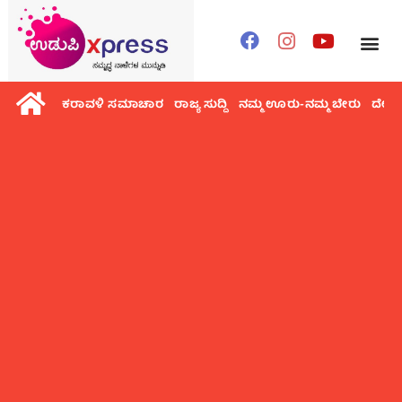
ಕರಾವಳಿ ಸಮಾಚಾರ
ರಾಜ್ಯ ಸುದ್ದಿ
ನಮ್ಮ ಊರು-ನಮ್ಮ ಬೇರು
ದೇಶ