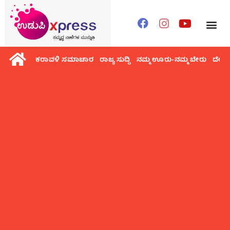
ಕರಾವಳಿ ಸಮಾಚಾರ
ರಾಜ್ಯ ಸುದ್ದಿ
ನಮ್ಮ ಊರು-ನಮ್ಮ ಬೇರು
ದೇಶ