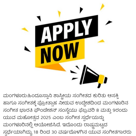
ಮಂಗಳೂರು:ಹಿಂದೂಸ್ತಾನಿ ಶಾಸ್ತ್ರೀಯ ಸಂಗೀತದ ಕುರಿತು ಆಸಕ್ತಿ
ಹಾಗೂ ಸಂಗೀತಕ್ಕೆ ಪ್ರೋತ್ಸಾಹ ನೀಡುವ ಉದ್ದೇಶದಿಂದ ಮಂಗಳೂರಿನ
ಸಂಗೀತ ಭಾರತಿ ಫೌಂಡೇಶನ್ ಸಂಸ್ಥೆಯು ಫೆಬ್ರವರಿ 8 ಮತ್ತು 9ರಂದು
ಯುವ ಮಹೋತ್ಸವ 2025 ಎಂಬ ಸಂಗೀತ ಸ್ಪರ್ಧೆಯನ್ನು
ಮಂಗಳೂರಿನಲ್ಲಿ ಆಯೋಜಿಸಿದೆ. ಇದೊಂದು ರಾಷ್ಟ್ರಮಟ್ಟದ
ಸ್ಪರ್ಧೆಯಾಗಿದ್ದು, 18 ರಿಂದ 30 ವರ್ಷದೊಳಗಿನ ಯುವ ಸಂಗೀತಗಾರರು