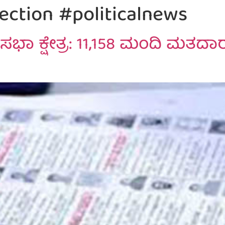
ction #politicalnews
ಭಾ ಕ್ಷೇತ್ರ: 11,158 ಮಂದಿ ಮತದಾ