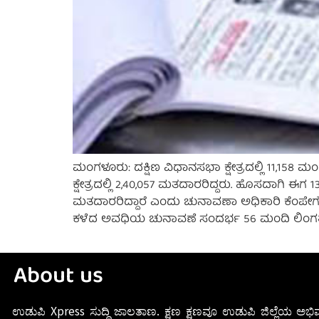
ಮಂಗಳೂರು: ದಕ್ಷಿಣ ವಿಧಾನಸಭಾ ಕ್ಷೇತ್ರದಲ್ಲಿ 11,15
ಕ್ಷೇತ್ರದಲ್ಲಿ 2,40,057 ಮತದಾರರಿದ್ದರು. ಹೊಸದಾಗಿ ಈಗ 
ಮತದಾರರಿದ್ದಾರೆ ಎಂದು ಚುನಾವಣಾ ಅಧಿಕಾರಿ ಕೆಂಪೇಗೌಡ
ಕಳೆದ ಅವಧಿಯ ಚುನಾವಣೆ ಸಂದರ್ಭ 56 ಮಂದಿ ಲಿಂಗತ್ವ 
About us
ಉಡುಪಿ Xpress ಸುದ್ದಿ ಜಾಲತಾಣ. ಕ್ಷಣ ಕ್ಷಣವೂ ಉಡುಪಿ ಜಿಲ್ಲೆಯ ಅಭಿವ