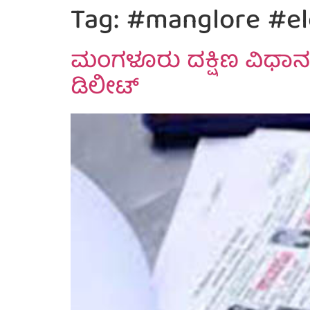
Tag:
#manglore #ele
ಮಂಗಳೂರು ದಕ್ಷಿಣ ವಿಧಾನಸ
ಡಿಲೀಟ್