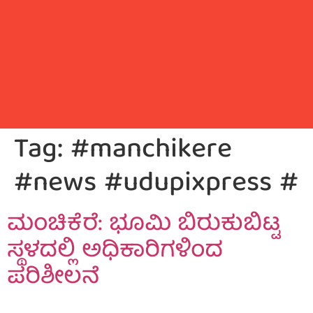
Tag:
#manchikere
#news #udupixpress #
ಮಂಚಿಕೆರೆ: ಭೂಮಿ ಬಿರುಕುಬಿಟ್ಟ
ಸ್ಥಳದಲ್ಲಿ ಅಧಿಕಾರಿಗಳಿಂದ
ಪರಿಶೀಲನೆ