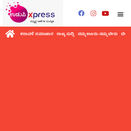
ಕರಾವಳಿ ಸಮಾಚಾರ
ರಾಜ್ಯ ಸುದ್ದಿ
ನಮ್ಮ ಊರು-ನಮ್ಮ ಬೇರು
ದೇಶ