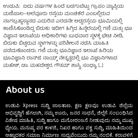
ಉಡುಪಿ: ಐದು ವರ್ಷಗಳ ಹಿಂದೆ ಬಡಗುಬೆಟ್ಟು ಗ್ರಾಪಂ ವ್ಯಾಪ್ತಿಯ
ಮಣಿಪಾಲ–ಅಲೆವೂರು ರಸ್ತೆಯ ಮಂಚಿಕೆರೆ ಎಂಬಲ್ಲಿರುವ
ನಾಗಬ್ರಹ್ಮಸ್ಥಾನದ ಎದುರಿನ ಎರಡನೇ ಅಡ್ಡರಸ್ತೆಯ ಭೂಮಿಯಲ್ಲಿ
ಕಾಣಿಸಿಕೊಂಡಿದ್ದ ಬಿರುಕು ಇದೀಗ ಹಿಗ್ಗಿದ ಹಿನ್ನೆಲೆಯಲ್ಲಿ ಗಣಿ ಮತ್ತು ಭೂ
ವಿಜ್ಞಾನ ಇಲಾಖೆಯ ಅಧಿಕಾರಿಗಳು ಬುಧವಾರ ಸ್ಥಳಕ್ಕೆ ಭೇಟಿ ನೀಡಿ,
ಬಿರುಕು ಬಿಟ್ಟಿರುವ ಸ್ಥಳಗಳನ್ನು ಪರಿಶೀಲನೆ ನಡೆಸಿ ಮಾಹಿತಿ
ಪಡೆದುಕೊಂಡರು. ಗಣಿ ಮತ್ತು ಭೂವಿಜ್ಞಾನ ಇಲಾಖೆ ಹಿರಿಯ
ಭೂವಿಜ್ಞಾನಿ ರಾನ್‌ಜಿ ನಾಯ್ಕ್‌ ನೇತೃತ್ವದಲ್ಲಿ ಭೂ ವಿಜ್ಞಾನಿಗಳಾದ
ಮಹೇಶ್‌, ಡಾ. ಮಹದೇಶ್ವರ, ಗೌತಮ್‌ ಶಾಸ್ತ್ರಿ, ಸಂಧ್ಯಾ, […]
About us
ಉಡುಪಿ Xpress ಸುದ್ದಿ ಜಾಲತಾಣ. ಕ್ಷಣ ಕ್ಷಣವೂ ಉಡುಪಿ ಜಿಲ್ಲೆಯ
ಅಭಿವೃದ್ಧಿಗೆ ಹೆಗಲಾಗಿ, ನಮ್ಮ ಊರು, ಜನರ ಸಾಧನೆ, ಜಿಲ್ಲೆಗೆ ಸಂಬಂಧಿಸಿದ
ವಿಶೇಷ ಮಾಹಿತಿ, ಸುದ್ದಿ ಹಾಗೂ ಮನೋರಂಜನೆ ನೀಡುವುದು ನಮ್ಮ ಮುಖ್ಯ
ಧ್ಯೇಯ. ಮನುಷ್ಯ ಪರ ಕಾಳಜಿ, ನಿಖರ ಹಾಗೂ ಪಕ್ವ ಸುದ್ದಿ, ಮಾಹಿತಿಯಿಂದ
ಆಹ್ಲಾದಕರ ಸಮಾಜ ನಿರ್ಮಾಣ ಸಾಧ್ಯವೆಂಬುದು ನಮ್ಮ ನಂಬಿಕೆ. ಕರಾವಳಿಗೆ