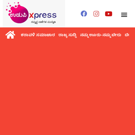
ಕರಾವಳಿ ಸಮಾಚಾರ
ರಾಜ್ಯ ಸುದ್ದಿ
ನಮ್ಮ ಊರು-ನಮ್ಮ ಬೇರು
ದೇಶ