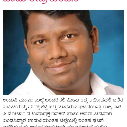
ಉಡುಪಿ ಮಾ.20: ಮಲ್ಪೆ ಬಂದರಿನಲ್ಲಿ ಮೀನು ಕದ್ದ ಆರೋಪದಲ್ಲಿ ದಲಿತ
ಮಹಿಳೆಯನ್ನು ಮರಕ್ಕೆ ಕಟ್ಟಿ ಹಲ್ಲೆ ಮಾಡಿರುವ ಘಟನೆಯನ್ನು ರಾಜ್ಯ ಎಸ್
ಸಿ ಮೋರ್ಚಾ ದ ಉಪಾಧ್ಯಕ್ಷ ದಿನಕರ್ ಬಾಬು ಅವರು ತೀವ್ರವಾಗಿ
ಖಂಡಸಿದ್ದಾರೆ. ಉಡುಪಿಯಂತಹ ಜಿಲ್ಲೆಯಲ್ಲಿ ಇಂತಹ ಘಟನೆ