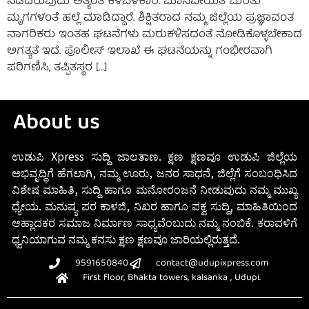
ನಡೆದಿರುವುದು ಅತ್ಯಂತ ಕಳವಳಕಾರಿ. ಮಾನವೀಯತೆ ಮರೆತು
ಮೃಗಗಳಂತೆ ಹಲ್ಲೆ ಮಾಡಿದ್ದಾರೆ. ಶಿಕ್ಷಿತರಾದ ನಮ್ಮ ಜಿಲ್ಲೆಯ ಪ್ರಜ್ಞಾವಂತ
ನಾಗರಿಕರು ಇಂತಹ ಘಟನೆಗಳು ಮರುಕಳಿಸದಂತೆ ನೋಡಿಕೊಳ್ಳಬೇಕಾದ
ಅಗತ್ಯತೆ ಇದೆ. ಪೊಲೀಸ್ ಇಲಾಖೆ ಈ ಘಟನೆಯನ್ನು ಗಂಭೀರವಾಗಿ
ಪರಿಗಣಿಸಿ, ತಪ್ಪಿತಸ್ಥರ […]
About us
ಉಡುಪಿ Xpress ಸುದ್ದಿ ಜಾಲತಾಣ. ಕ್ಷಣ ಕ್ಷಣವೂ ಉಡುಪಿ ಜಿಲ್ಲೆಯ
ಅಭಿವೃದ್ಧಿಗೆ ಹೆಗಲಾಗಿ, ನಮ್ಮ ಊರು, ಜನರ ಸಾಧನೆ, ಜಿಲ್ಲೆಗೆ ಸಂಬಂಧಿಸಿದ
ವಿಶೇಷ ಮಾಹಿತಿ, ಸುದ್ದಿ ಹಾಗೂ ಮನೋರಂಜನೆ ನೀಡುವುದು ನಮ್ಮ ಮುಖ್ಯ
ಧ್ಯೇಯ. ಮನುಷ್ಯ ಪರ ಕಾಳಜಿ, ನಿಖರ ಹಾಗೂ ಪಕ್ವ ಸುದ್ದಿ, ಮಾಹಿತಿಯಿಂದ
ಆಹ್ಲಾದಕರ ಸಮಾಜ ನಿರ್ಮಾಣ ಸಾಧ್ಯವೆಂಬುದು ನಮ್ಮ ನಂಬಿಕೆ. ಕರಾವಳಿಗೆ
ಧ್ವನಿಯಾಗುವ ನಮ್ಮ ಕನಸು ಕ್ಷಣ ಕ್ಷಣವೂ ಜಾರಿಯಲ್ಲಿರುತ್ತದೆ.
9591650840
contact@udupixpress.com
First floor, Bhakta towers, kalsanka , Udupi.