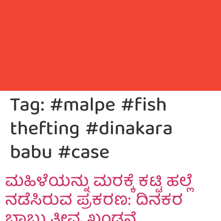
Tag:
#malpe #fish
thefting #dinakara
babu #case
ಮಹಿಳೆಯನ್ನು ಮರಕ್ಕೆ ಕಟ್ಟಿ ಹಲ್ಲೆ
ನಡೆಸಿರುವ ಪ್ರಕರಣ: ದಿನಕರ
ಬಾಬು ತೀವ್ರ ಖಂಡನೆ